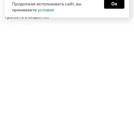
Продолжая использовать сайт, вы
Ок
принимаете
условия
Грамота в соцсетях
Функционирует при финансовой поддержке Министерства
цифрового развития, связи и массовых коммуникаций
Российской Федерации
Перейти на старую версию
Грамоты
© Грамота.ru, 2000 – 2026
Свидетельство о регистрации СМИ: ЭЛ № ФС 77 - 84700,
выдано 10.02.2023
Дизайн — Мария Екимова /
Мотка
Реклама