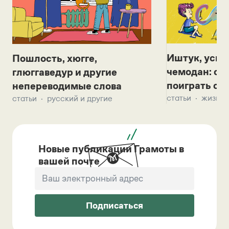
Иштук, уськ
Пошлость, хюгге,
чемодан: се
глюггаведур и другие
поиграть с д
непереводимые слова
статьи
жизнь 
статьи
русский и другие
Новые публикации Грамоты в
вашей почте
Подписаться