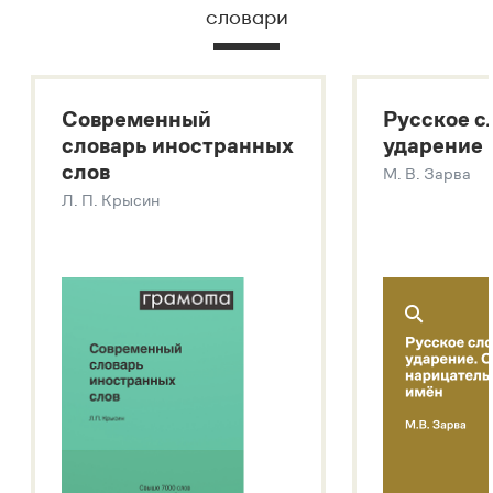
словари
Русский орфографический словарь
Большой толковый словарь русского языка
Большой толковый словарь русских существительных
Современный
Русское с
Большой толковый словарь русских глаголов
словарь иностранных
ударение
Современный словарь иностранных слов
слов
М. В. Зарва
Звук – технология синтеза платформы
SaluteSpeech
Л. П. Крысин
Подробнее о метасловаре