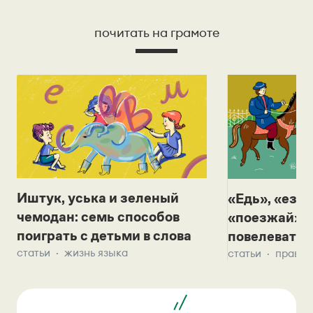
почитать на грамоте
Иштук, уська и зеленый
«Едь», «езж
чемодан: семь способов
«поезжай»? 
поиграть с детьми в слова
повелевать 
статьи
жизнь языка
статьи
правил