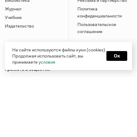
Библиотека
Реклама и партнерство
Журнал
Политика
конфиденциальности
Учебник
Пользовательское
Издательство
соглашение
На сайте используются файлы куки (cookies).
Продолжая использовать сайт, вы
Ок
принимаете
условия
Грамота в соцсетях
Функционирует при финансовой поддержке Министерства
цифрового развития, связи и массовых коммуникаций
Российской Федерации
Перейти на старую версию
Грамоты