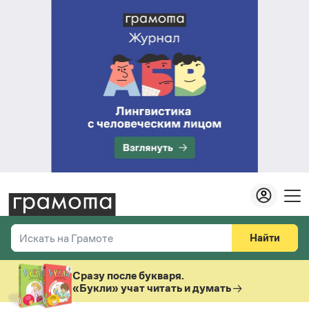
Найти
Искать на Грамоте
Везде
Справочная служба