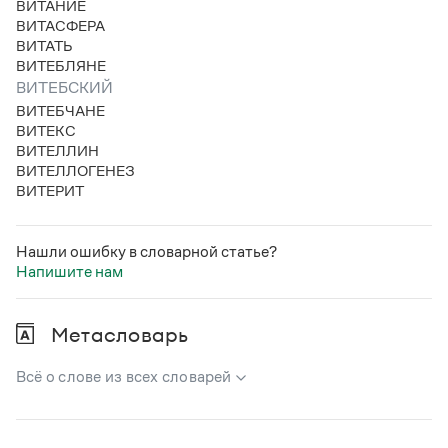
ВИТАНИЕ
Статьи
ВИТАСФЕРА
Монологи
ВИТАТЬ
Интервью
ВИТЕБЛЯНЕ
Лекции и подкасты
ВИТЕБСКИЙ
Рекомендуем
ВИТЕБЧАНЕ
ВИТЕКС
ВИТЕЛЛИН
Учебник Грамоты
ВИТЕЛЛОГЕНЕЗ
ВИТЕРИТ
Правила русского языка: от азов до тонкостей
Интерактивные упражнения: от простого к сложному
Скороговорки
Нашли ошибку в словарной статье?
Напишите нам
Издательство
Метасловарь
Словари
Всё о слове из всех словарей
Научпоп
Учебники и справочники
В метасловаре Грамоты в удобном виде собрана вся
Все книги
информация из следующих словарей: