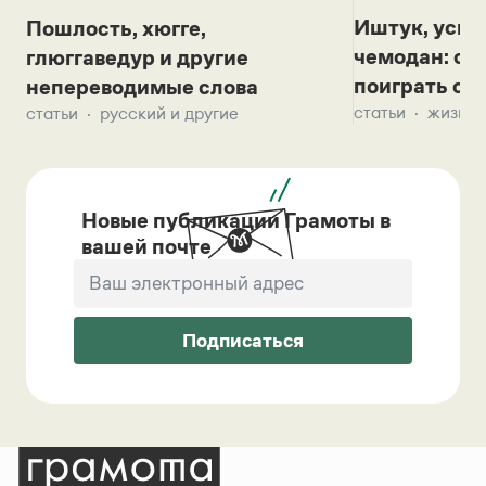
Иштук, уськ
Пошлость, хюгге,
чемодан: се
глюггаведур и другие
поиграть с д
непереводимые слова
статьи
жизнь 
статьи
русский и другие
Новые публикации Грамоты в
вашей почте
Подписаться