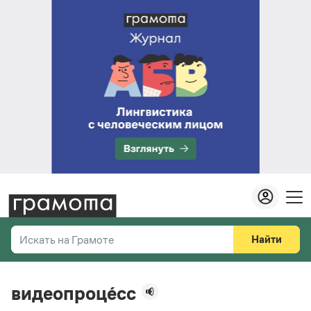
Найти
Искать на Грамоте
Везде
Справочная служба
видеопроце́сс