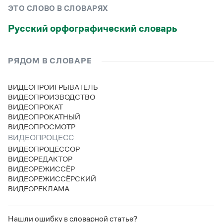
Управление в русском языке
Правила русской орфографии и пунктуации
Словари русского языка как государственного
ЭТО СЛОВО В СЛОВАРЯХ
Словарь русских имён
(1956)
Словарь методических терминов
Русский орфографический словарь
Справочники
РЯДОМ В СЛОВАРЕ
Правила русской орфографии и пунктуации
Русский язык. Краткий теоретический курс
ВИДЕОПРОИГРЫВАТЕЛЬ
для школьников
ВИДЕОПРОИЗВОДСТВО
Письмовник
ВИДЕОПРОКАТ
Справочник по пунктуации
ВИДЕОПРОКАТНЫЙ
Словарь-справочник трудностей
ВИДЕОПРОСМОТР
Справочник по фразеологии
Азбучные истины
ВИДЕОПРОЦЕСС
Словарь-справочник непростые слова
ВИДЕОПРОЦЕССОР
Все справочники портала
ВИДЕОРЕДАКТОР
ВИДЕОРЕЖИССЁР
ВИДЕОРЕЖИССЁРСКИЙ
ВИДЕОРЕКЛАМА
Журнал
Новости и события
Нашли ошибку в словарной статье?