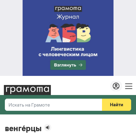
Найти
Искать на Грамоте
Везде
Справочная служба
венге́рцы