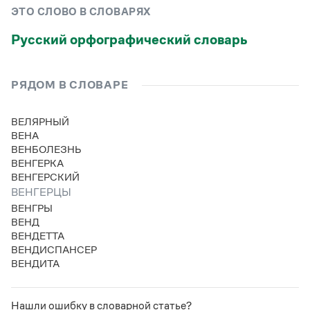
Управление в русском языке
Правила русской орфографии и пунктуации
Словари русского языка как государственного
ЭТО СЛОВО В СЛОВАРЯХ
Словарь русских имён
(1956)
Словарь методических терминов
Русский орфографический словарь
Справочники
РЯДОМ В СЛОВАРЕ
Правила русской орфографии и пунктуации
Русский язык. Краткий теоретический курс
ВЕЛЯРНЫЙ
для школьников
ВЕНА
Письмовник
ВЕНБОЛЕЗНЬ
Справочник по пунктуации
ВЕНГЕРКА
Словарь-справочник трудностей
ВЕНГЕРСКИЙ
Справочник по фразеологии
Азбучные истины
ВЕНГЕРЦЫ
Словарь-справочник непростые слова
ВЕНГРЫ
Все справочники портала
ВЕНД
ВЕНДЕТТА
ВЕНДИСПАНСЕР
ВЕНДИТА
Журнал
Новости и события
Нашли ошибку в словарной статье?