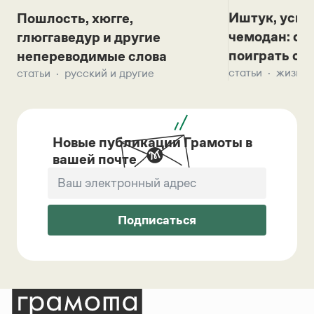
Иштук, уськ
Пошлость, хюгге,
чемодан: се
глюггаведур и другие
поиграть с д
непереводимые слова
статьи
жизнь 
статьи
русский и другие
Новые публикации Грамоты в
вашей почте
Подписаться