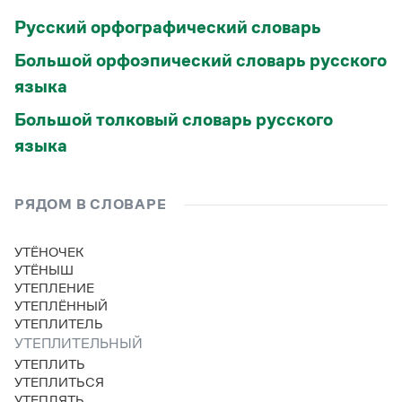
Статьи
Русский орфографический словарь
Монологи
Интервью
Большой орфоэпический словарь русского
Лекции и подкасты
Рекомендуем
языка
Большой толковый словарь русского
языка
Учебник Грамоты
Правила русского языка: от азов до тонкостей
РЯДОМ В СЛОВАРЕ
Интерактивные упражнения: от простого к сложному
Скороговорки
УТЁНОЧЕК
УТЁНЫШ
УТЕПЛЕНИЕ
Издательство
УТЕПЛЁННЫЙ
УТЕПЛИТЕЛЬ
Словари
УТЕПЛИТЕЛЬНЫЙ
Научпоп
УТЕПЛИТЬ
Учебники и справочники
УТЕПЛИТЬСЯ
Все книги
УТЕПЛЯТЬ