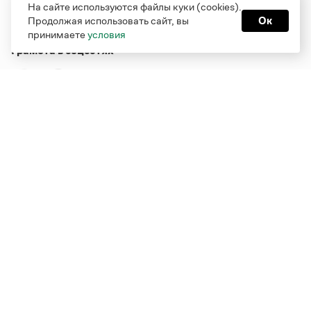
На сайте используются файлы куки (cookies).
Продолжая использовать сайт, вы
Ок
принимаете
условия
Грамота в соцсетях
Функционирует при финансовой поддержке Министерства
цифрового развития, связи и массовых коммуникаций
Российской Федерации
Перейти на старую версию
Грамоты
© Грамота.ru, 2000 – 2026
Свидетельство о регистрации СМИ: ЭЛ № ФС 77 - 84700,
выдано 10.02.2023
Дизайн — Мария Екимова /
Мотка