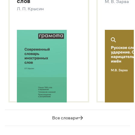
слов
М. В. Зарва
Звук – технология синтеза платформы
SaluteSpeech
Л. П. Крысин
Подробнее о метасловаре
Все словари