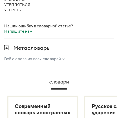
УТЕПЛЯТЬСЯ
УТЕРЕТЬ
Нашли ошибку в словарной статье?
Напишите нам
Метасловарь
Всё о слове из всех словарей
В метасловаре Грамоты в удобном виде собрана вся
информация из следующих словарей:
словари
Русский орфографический словарь
Большой толковый словарь русского языка
Большой толковый словарь русских существительных
Современный
Русское с
Большой толковый словарь русских глаголов
словарь иностранных
ударение
Современный словарь иностранных слов