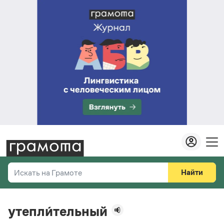
Найти
Искать на Грамоте
Везде
Справочная служба
утепли́тельный