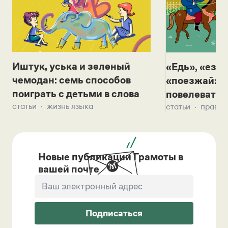
Иштук, уська и зеленый
«Едь», «езж
чемодан: семь способов
«поезжай»? 
поиграть с детьми в слова
повелевать 
статьи
жизнь языка
статьи
правил
Новые публикации Грамоты в
вашей почте
Подписаться