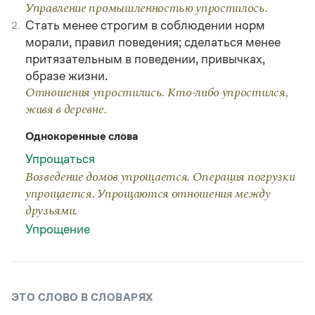
Статьи
Управление промышленностью упростилось.
Монологи
Стать менее строгим в соблюдении норм
2.
Интервью
морали, правил поведения; сделаться менее
Лекции и подкасты
притязательным в поведении, привычках,
Рекомендуем
образе жизни.
Отношения упростились. Кто-либо упростился,
живя в деревне.
Учебник Грамоты
Однокоренные слова
Правила русского языка: от азов до тонкостей
Упрощаться
Интерактивные упражнения: от простого к сложному
Скороговорки
Возведение домов упрощается. Операция погрузки
упрощается. Упрощаются отношения между
друзьями.
Упрощение
Издательство
Словари
Научпоп
Учебники и справочники
ЭТО СЛОВО В СЛОВАРЯХ
Все книги