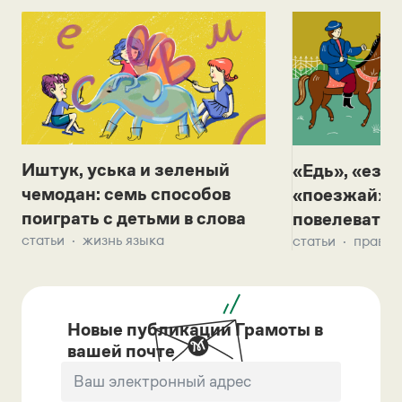
Иштук, уська и зеленый
«Едь», «езж
чемодан: семь способов
«поезжай»? 
поиграть с детьми в слова
повелевать 
статьи
жизнь языка
статьи
правил
Новые публикации Грамоты в
вашей почте