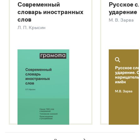
Современный
Русское с
Большой толковый словарь русских глаголов
словарь иностранных
ударение
Современный словарь иностранных слов
слов
М. В. Зарва
Звук – технология синтеза платформы
SaluteSpeech
Л. П. Крысин
Подробнее о метасловаре