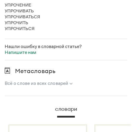
УПРОЧЕНИЕ
УПРОЧИВАТЬ
УПРОЧИВАТЬСЯ
УПРОЧИТЬ
УПРОЧИТЬСЯ
Нашли ошибку в словарной статье?
Напишите нам
Метасловарь
Всё о слове из всех словарей
В метасловаре Грамоты в удобном виде собрана вся
информация из следующих словарей:
словари
Русский орфографический словарь
Большой толковый словарь русского языка
Большой толковый словарь русских существительных