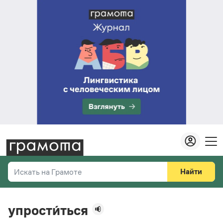
Найти
Искать на Грамоте
Везде
Справочная служба
упрости́ться