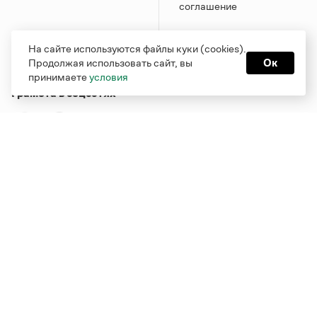
соглашение
На сайте используются файлы куки (cookies).
Продолжая использовать сайт, вы
Ок
принимаете
условия
Грамота в соцсетях
Функционирует при финансовой поддержке Министерства
цифрового развития, связи и массовых коммуникаций
Российской Федерации
Перейти на старую версию
Грамоты
© Грамота.ru, 2000 – 2026
Свидетельство о регистрации СМИ: ЭЛ № ФС 77 - 84700,
выдано 10.02.2023
Дизайн — Мария Екимова /
Мотка