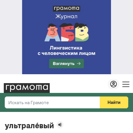
Найти
Искать на Грамоте
Везде
Справочная служба
ультрале́вый