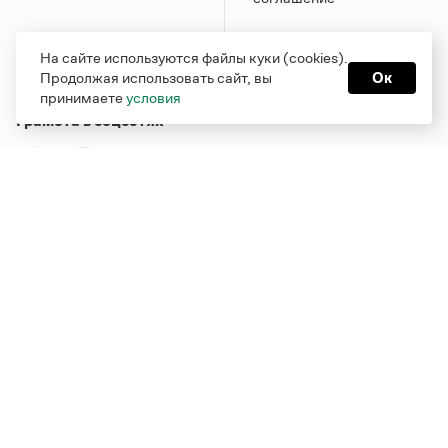
На сайте используются файлы куки (cookies).
Продолжая использовать сайт, вы
Ок
принимаете
условия
Грамота в соцсетях
Функционирует при финансовой поддержке Министерства
цифрового развития, связи и массовых коммуникаций
Российской Федерации
Перейти на старую версию
Грамоты
© Грамота.ru, 2000 – 2026
Свидетельство о регистрации СМИ: ЭЛ № ФС 77 - 84700,
выдано 10.02.2023
Дизайн — Мария Екимова /
Мотка