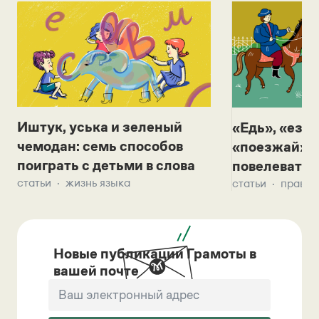
Иштук, уська и зеленый
«Едь», «езж
чемодан: семь способов
«поезжай»? 
поиграть с детьми в слова
повелевать 
статьи
жизнь языка
статьи
правил
Новые публикации Грамоты в
вашей почте