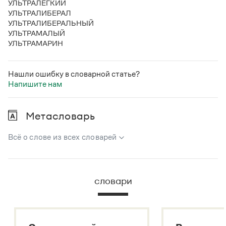
УЛЬТРАЛЁГКИЙ
УЛЬТРАЛИБЕРАЛ
УЛЬТРАЛИБЕРАЛЬНЫЙ
УЛЬТРАМАЛЫЙ
УЛЬТРАМАРИН
Нашли ошибку в словарной статье?
Напишите нам
Метасловарь
Всё о слове из всех словарей
В метасловаре Грамоты в удобном виде собрана вся
информация из следующих словарей:
словари
Русский орфографический словарь
Большой толковый словарь русского языка
Большой толковый словарь русских существительных