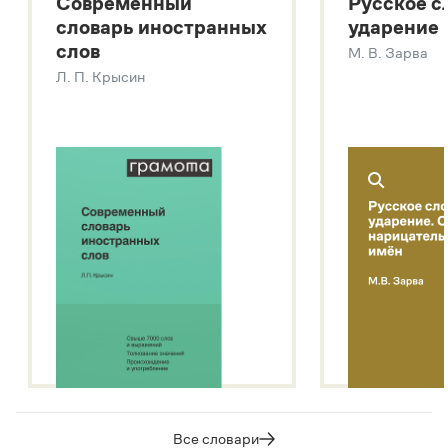
Современный
Русское с
Большой толковый словарь русских глаголов
словарь иностранных
ударение
Современный словарь иностранных слов
слов
М. В. Зарва
Звук – технология синтеза платформы
SaluteSpeech
Л. П. Крысин
Подробнее о метасловаре
Все словари