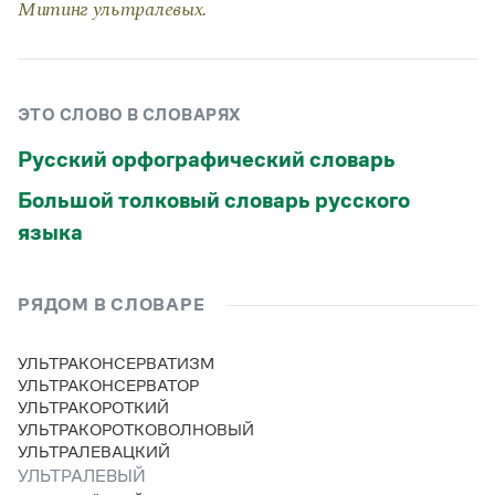
Митинг ультралевых.
Статьи
Монологи
Интервью
Лекции и подкасты
Рекомендуем
ЭТО СЛОВО В СЛОВАРЯХ
Русский орфографический словарь
Учебник Грамоты
Большой толковый словарь русского
языка
Правила русского языка: от азов до тонкостей
Интерактивные упражнения: от простого к сложному
Скороговорки
РЯДОМ В СЛОВАРЕ
УЛЬТРАКОНСЕРВАТИЗМ
Издательство
УЛЬТРАКОНСЕРВАТОР
УЛЬТРАКОРОТКИЙ
Словари
УЛЬТРАКОРОТКОВОЛНОВЫЙ
Научпоп
УЛЬТРАЛЕВАЦКИЙ
Учебники и справочники
УЛЬТРАЛЕВЫЙ
Все книги