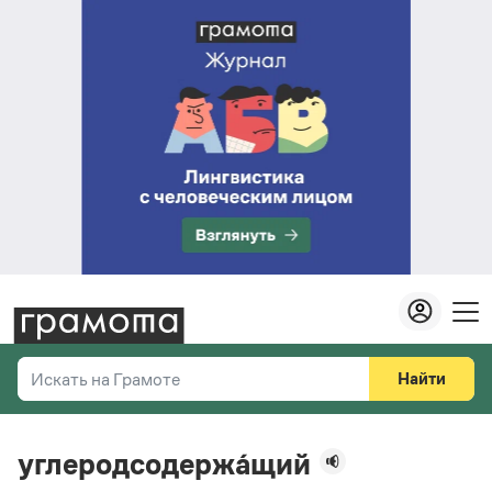
Найти
Искать на Грамоте
Везде
Справочная служба
углеродсодержа́щий