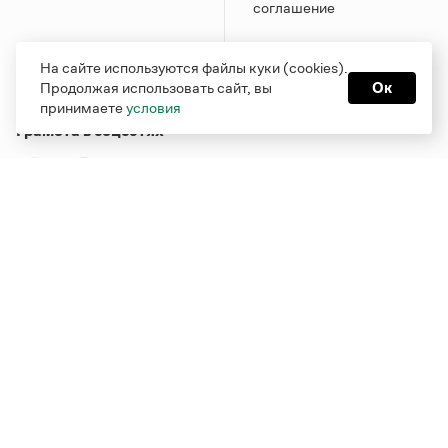
соглашение
На сайте используются файлы куки (cookies).
Продолжая использовать сайт, вы
Ок
принимаете
условия
Грамота в соцсетях
Функционирует при финансовой поддержке Министерства
цифрового развития, связи и массовых коммуникаций
Российской Федерации
Перейти на старую версию
Грамоты
© Грамота.ru, 2000 – 2026
Свидетельство о регистрации СМИ: ЭЛ № ФС 77 - 84700,
выдано 10.02.2023
Дизайн — Мария Екимова /
Мотка