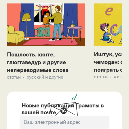
Иштук, уськ
Пошлость, хюгге,
чемодан: се
глюггаведур и другие
поиграть с д
непереводимые слова
статьи
жизнь 
статьи
русский и другие
Новые публикации Грамоты в
вашей почте