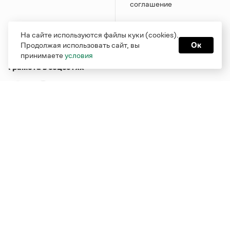
соглашение
На сайте используются файлы куки (cookies).
Продолжая использовать сайт, вы
Ок
принимаете
условия
Грамота в соцсетях
Функционирует при финансовой поддержке Министерства
цифрового развития, связи и массовых коммуникаций
Российской Федерации
Перейти на старую версию
Грамоты
© Грамота.ru, 2000 – 2026
Свидетельство о регистрации СМИ: ЭЛ № ФС 77 - 84700,
выдано 10.02.2023
Дизайн — Мария Екимова /
Мотка