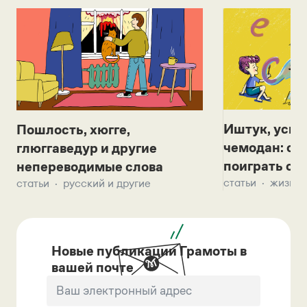
Иштук, уськ
Пошлость, хюгге,
чемодан: се
глюггаведур и другие
поиграть с д
непереводимые слова
статьи
жизнь 
статьи
русский и другие
Новые публикации Грамоты в
вашей почте