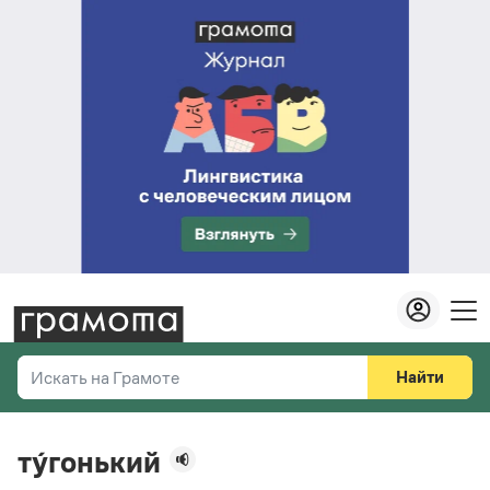
Найти
Искать на Грамоте
Везде
Справочная служба
ту́гонький