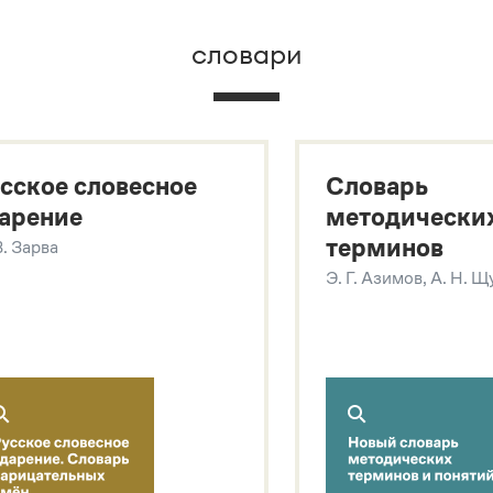
словари
х
сское словесное
Словарь
арение
методически
терминов
В. Зарва
Э. Г. Азимов, А. Н. 