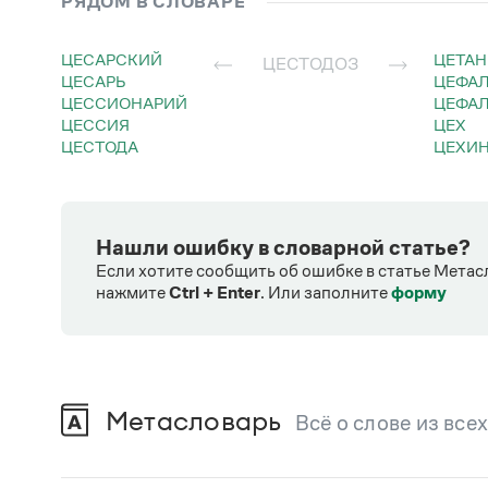
РЯДОМ В СЛОВАРЕ
ЦЕСАРСКИЙ
ЦЕТАН
ЦЕСТОДОЗ
ЦЕСАРЬ
ЦЕФА
ЦЕССИОНАРИЙ
ЦЕФ
ЦЕССИЯ
ЦЕХ
ЦЕСТОДА
ЦЕХИ
Нашли ошибку в словарной статье?
Если хотите сообщить об ошибке в статье Метас
нажмите
Ctrl + Enter
.
Или заполните
форму
Метасловарь
Всё о слове из все
В метасловаре Грамоты в удобном виде со