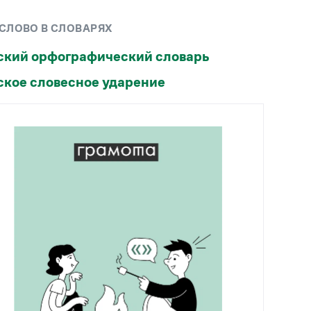
Рекомендуем
 СЛОВО В СЛОВАРЯХ
Учебник Грамоты
ский орфографический словарь
ское словесное ударение
Правила русского языка: от азов до тонкостей
Интерактивные упражнения: от простого к
сложному
Скороговорки
Издательство
Словари
Научпоп
Учебники и справочники
Все книги