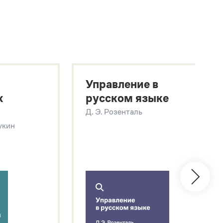
Управление в
х
русском языке
Д. Э. Розенталь
Щукин