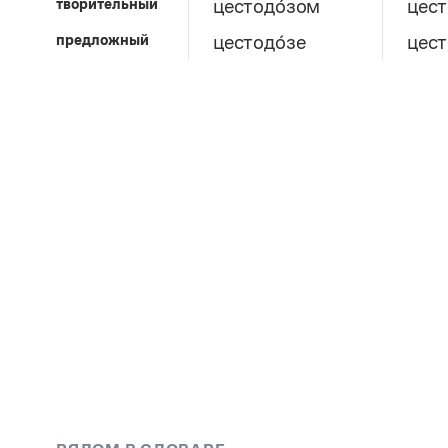
творительный
цестодо́зом
цест
предложный
цестодо́зе
цест