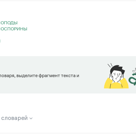
ЛОПОДЫ
АЛОСПОРИНЫ
Н
ловаря, выделите фрагмент текста и
х словарей
брана вся информация из следующих словарей: