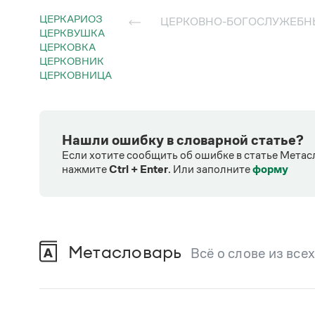
ЦЕРКАРИОЗ
ЦЕРКОВНО-БОГОСЛУЖЕБ
ЦЕРКВУШКА
ЦЕРКОВКА
ЦЕРКОВНИК
ЦЕРКОВНИЦА
Нашли ошибку в словарной статье?
Если хотите сообщить об ошибке в статье Метас
нажмите
Ctrl + Enter
.
Или заполните
форму
Метасловарь
Всё о слове из все
В метасловаре Грамоты в удобном виде со
Русский орфографический словарь