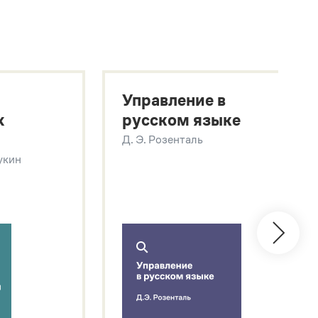
Управление в
х
русском языке
Д. Э. Розенталь
Щукин