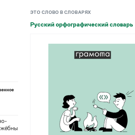
Рекомендуем
ЭТО СЛОВО В СЛОВАРЯХ
Учебник Грамоты
Русский орфографический словарь
Правила русского языка: от азов до тонкостей
Интерактивные упражнения: от простого к
сложному
Скороговорки
Издательство
Словари
венное
Научпоп
Учебники и справочники
Все книги
но-
же́бные