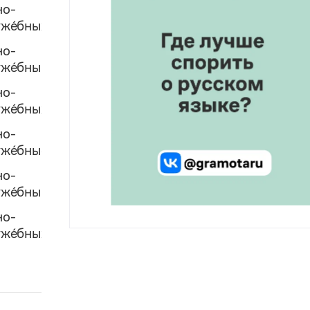
но-
же́бных
но-
уже́бным
но-
же́бных
но-
же́бные
но-
уже́бными
но-
же́бных