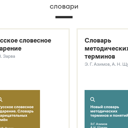
словари
х
сское словесное
Словарь
арение
методически
терминов
В. Зарва
Э. Г. Азимов, А. Н. 