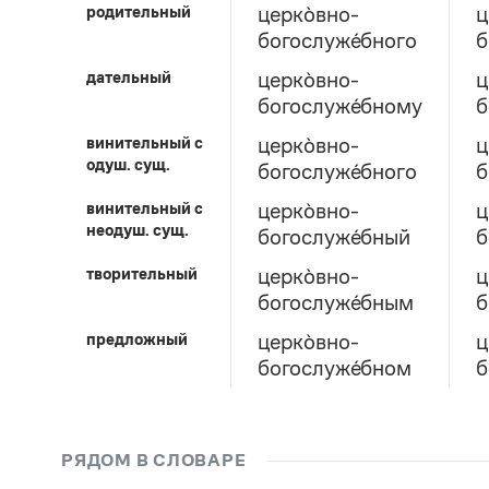
родительный
церко̀вно-
ц
богослуже́бного
б
дательный
церко̀вно-
ц
богослуже́бному
б
винительный c
церко̀вно-
ц
одуш. сущ.
богослуже́бного
б
винительный c
церко̀вно-
ц
неодуш. сущ.
богослуже́бный
б
творительный
церко̀вно-
ц
богослуже́бным
б
предложный
церко̀вно-
ц
богослуже́бном
б
РЯДОМ В СЛОВАРЕ