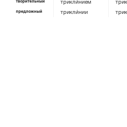
творительный
трикли́нием
трик
предложный
трикли́нии
трик