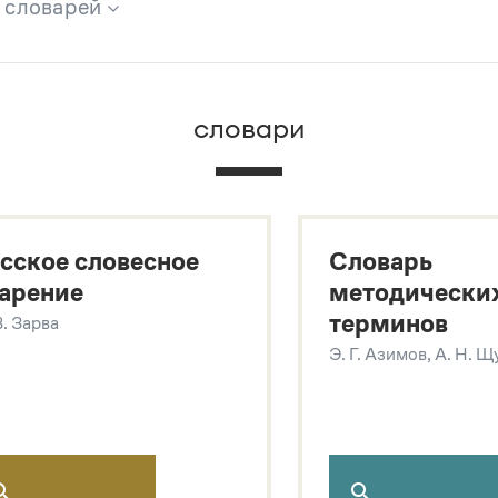
х словарей
брана вся информация из следующих словарей:
словари
х
сское словесное
Словарь
арение
методически
терминов
В. Зарва
Э. Г. Азимов, А. Н. 