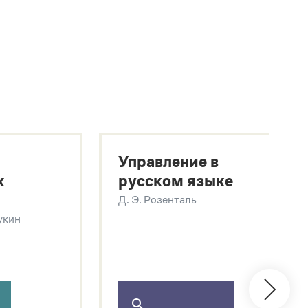
Управление в
х
русском языке
Д. Э. Розенталь
Щукин