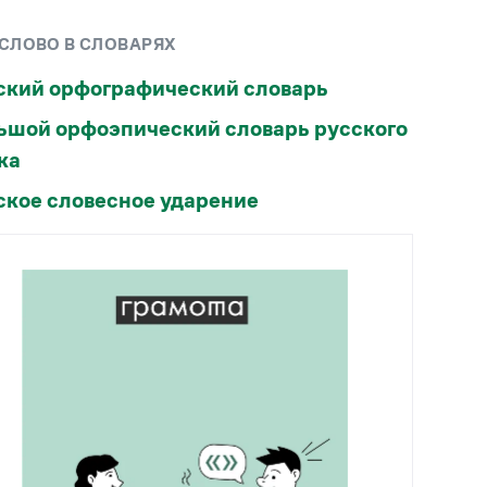
Рекомендуем
 СЛОВО В СЛОВАРЯХ
Учебник Грамоты
ский орфографический словарь
ьшой орфоэпический словарь русского
Правила русского языка: от азов до тонкостей
Интерактивные упражнения: от простого к
ка
сложному
ское словесное ударение
Скороговорки
Издательство
Словари
Научпоп
Учебники и справочники
Все книги