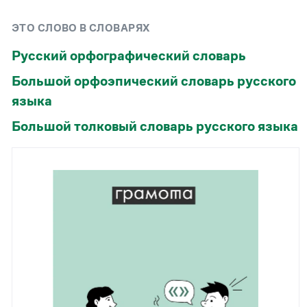
Рекомендуем
ЭТО СЛОВО В СЛОВАРЯХ
Учебник Грамоты
Русский орфографический словарь
Большой орфоэпический словарь русского
Правила русского языка: от азов до тонкостей
Интерактивные упражнения: от простого к
языка
сложному
Большой толковый словарь русского языка
Скороговорки
Издательство
Словари
Научпоп
Учебники и справочники
Все книги