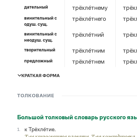
дательный
трёхле́тнему
трёх
винительный c
трёхле́тнего
трёх
одуш. сущ.
винительный c
трёхле́тний
трёх
неодуш. сущ.
творительный
трёхле́тним
трёх
предложный
трёхле́тнем
трёх
КРАТКАЯ ФОРМА
единственное число
ТОЛКОВАНИЕ
мужской род
женский род
средний ро
Большой толковый словарь русского яз
трёхле́тня
трёхле́тн
к Трёхле́тие.
1.
Т-ее кругосветное плавание. Т-яя командировка