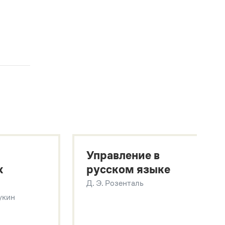
Управление в
х
русском языке
Д. Э. Розенталь
Щукин