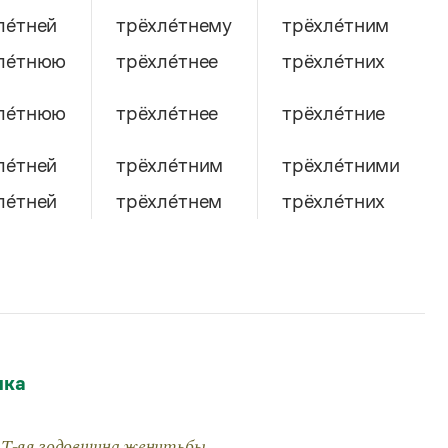
ле́тней
трёхле́тнему
трёхле́тним
ле́тнюю
трёхле́тнее
трёхле́тних
ле́тнюю
трёхле́тнее
трёхле́тние
ле́тней
трёхле́тним
трёхле́тними
ле́тней
трёхле́тнем
трёхле́тних
множественное число
д
ыка
е
трёхле́тни
. Т-яя годовщина женитьбы.