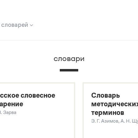
х словарей
брана вся информация из следующих словарей:
словари
х
сское словесное
Словарь
арение
методически
терминов
В. Зарва
Э. Г. Азимов, А. Н. 