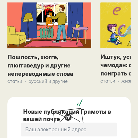
Иштук, уськ
Пошлость, хюгге,
чемодан: се
глюггаведур и другие
поиграть с д
непереводимые слова
статьи
жизнь 
статьи
русский и другие
Новые публикации Грамоты в
вашей почте