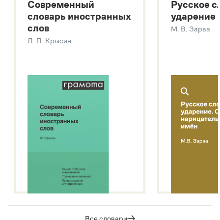
Современный
Русское с
Большой толковый словарь русских глаголов
словарь иностранных
ударение
Современный словарь иностранных слов
слов
М. В. Зарва
Звук – технология синтеза платформы
SaluteSpeech
Л. П. Крысин
Подробнее о метасловаре
Все словари