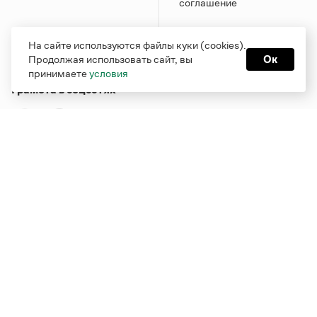
соглашение
На сайте используются файлы куки (cookies).
Продолжая использовать сайт, вы
Ок
принимаете
условия
Грамота в соцсетях
Функционирует при финансовой поддержке Министерства
цифрового развития, связи и массовых коммуникаций
Российской Федерации
Перейти на старую версию
Грамоты
© Грамота.ru, 2000 – 2026
Свидетельство о регистрации СМИ: ЭЛ № ФС 77 - 84700,
выдано 10.02.2023
Дизайн — Мария Екимова /
Мотка