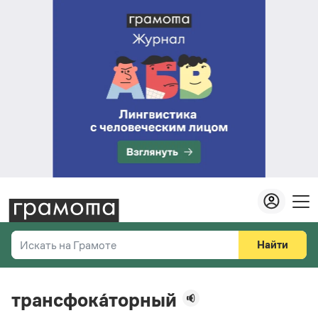
Найти
Искать на Грамоте
Везде
Справочная служба
трансфока́торный