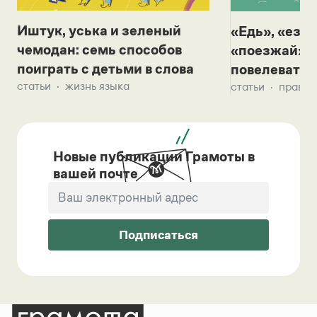
Иштук, уська и зеленый
«Едь», «езж
чемодан: семь способов
«поезжай»? 
поиграть с детьми в слова
повелевать 
статьи
жизнь языка
статьи
правил
Новые публикации Грамоты в
вашей почте
Подписаться