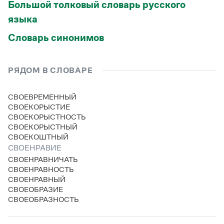
Большой толковый словарь русского
Статьи
Монологи
языка
Интервью
Лекции и подкасты
Словарь синонимов
Рекомендуем
РЯДОМ В СЛОВАРЕ
Учебник Грамоты
СВОЕВРЕМЕННЫЙ
Правила русского языка: от азов до тонкостей
СВОЕКОРЫСТИЕ
Интерактивные упражнения: от простого к сложному
СВОЕКОРЫСТНОСТЬ
Скороговорки
СВОЕКОРЫСТНЫЙ
СВОЕКОШТНЫЙ
СВОЕНРАВИЕ
СВОЕНРАВНИЧАТЬ
Издательство
СВОЕНРАВНОСТЬ
СВОЕНРАВНЫЙ
Словари
СВОЕОБРАЗИЕ
Научпоп
СВОЕОБРАЗНОСТЬ
Учебники и справочники
Все книги