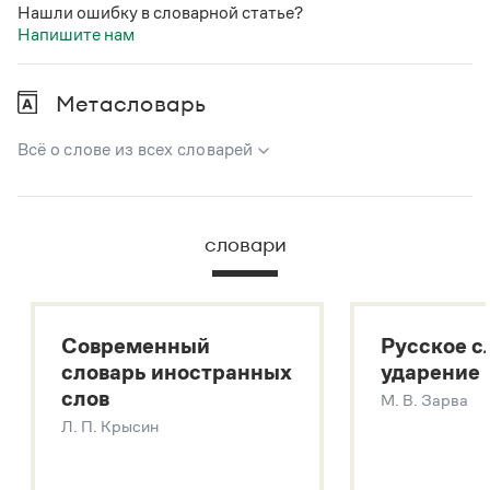
Нашли ошибку в словарной статье?
Напишите нам
Метасловарь
Всё о слове из всех словарей
В метасловаре Грамоты в удобном виде собрана вся
информация из следующих словарей:
словари
Русский орфографический словарь
Большой толковый словарь русского языка
Большой толковый словарь русских существительных
Современный
Русское с
Большой толковый словарь русских глаголов
словарь иностранных
ударение
Современный словарь иностранных слов
слов
М. В. Зарва
Звук – технология синтеза платформы
SaluteSpeech
Л. П. Крысин
Подробнее о метасловаре