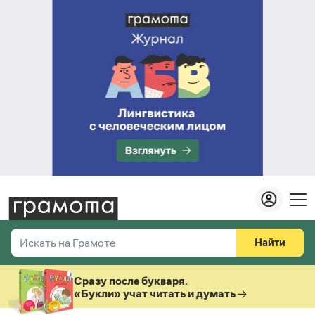
Найти
Искать на Грамоте
Везде
Справочная служба