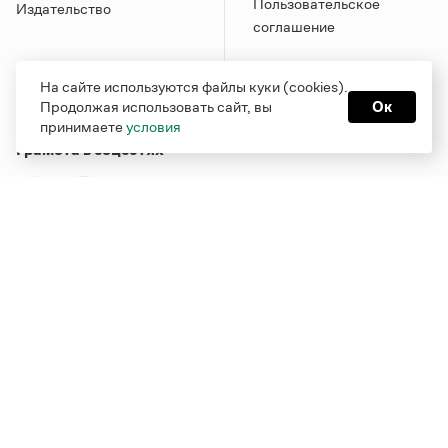
Пользовательское
Издательство
соглашение
На сайте используются файлы куки (cookies).
Продолжая использовать сайт, вы
Ок
принимаете
условия
Грамота в соцсетях
Функционирует при финансовой поддержке Министерства
цифрового развития, связи и массовых коммуникаций
Российской Федерации
Перейти на старую версию
Грамоты
© Грамота.ru, 2000 – 2026
Свидетельство о регистрации СМИ: ЭЛ № ФС 77 - 84700,
выдано 10.02.2023