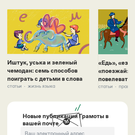
Иштук, уська и зеленый
«Едь», «езж
чемодан: семь способов
«поезжай»? 
поиграть с детьми в слова
повелевать 
статьи
жизнь языка
статьи
правил
Новые публикации Грамоты в
вашей почте