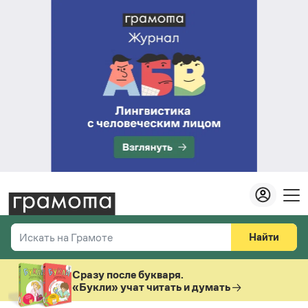
Найти
Искать на Грамоте
Везде
Справочная служба