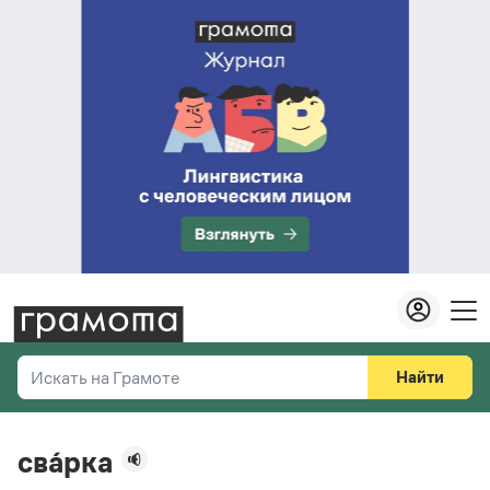
Найти
Искать на Грамоте
Везде
Справочная служба
сва́рка