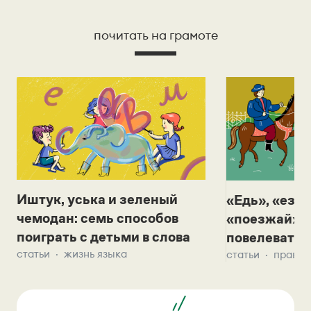
почитать на грамоте
Иштук, уська и зеленый
«Едь», «езж
чемодан: семь способов
«поезжай»? 
поиграть с детьми в слова
повелевать 
статьи
жизнь языка
статьи
правил