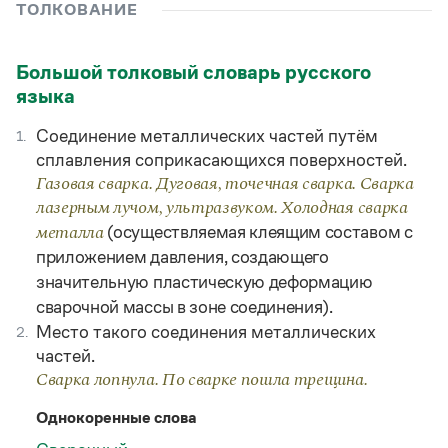
Управление в русском языке
Правила русской орфографии и пунктуации
ТОЛКОВАНИЕ
Словари русского языка как государственного
Словарь русских имён
(1956)
Словарь методических терминов
Большой толковый словарь русского
языка
Справочники
Соединение металлических частей путём
1.
Правила русской орфографии и пунктуации
Русский язык. Краткий теоретический курс
сплавления соприкасающихся поверхностей.
для школьников
Газовая сварка. Дуговая, точечная сварка. Сварка
Письмовник
лазерным лучом, ультразвуком. Холодная сварка
Справочник по пунктуации
(осуществляемая клеящим составом с
металла
Словарь-справочник трудностей
приложением давления, создающего
Справочник по фразеологии
Азбучные истины
значительную пластическую деформацию
Словарь-справочник непростые слова
сварочной массы в зоне соединения).
Все справочники портала
Место такого соединения металлических
2.
частей.
Сварка лопнула. По сварке пошла трещина.
Журнал
Однокоренные слова
Новости и события