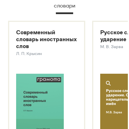
словари
Русский орфографический словарь
Большой толковый словарь русского языка
Большой толковый словарь русских существительных
Современный
Русское с
Большой толковый словарь русских глаголов
словарь иностранных
ударение
Современный словарь иностранных слов
слов
М. В. Зарва
Звук – технология синтеза платформы
SaluteSpeech
Л. П. Крысин
Подробнее о метасловаре