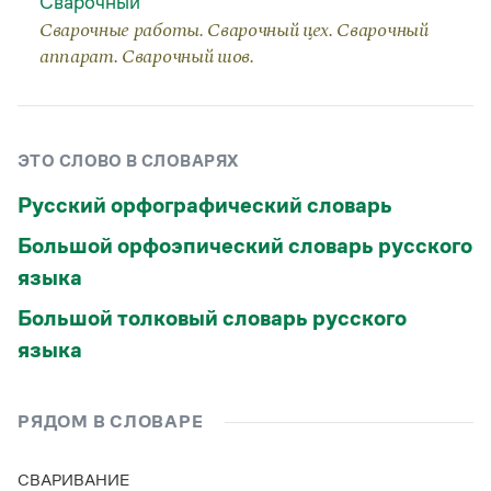
Сварочный
Статьи
Сварочные работы. Сварочный цех. Сварочный
Монологи
Интервью
аппарат. Сварочный шов.
Лекции и подкасты
Рекомендуем
ЭТО СЛОВО В СЛОВАРЯХ
Учебник Грамоты
Русский орфографический словарь
Правила русского языка: от азов до тонкостей
Большой орфоэпический словарь русского
Интерактивные упражнения: от простого к сложному
языка
Скороговорки
Большой толковый словарь русского
языка
Издательство
Словари
РЯДОМ В СЛОВАРЕ
Научпоп
Учебники и справочники
Все книги
СВАРИВАНИЕ