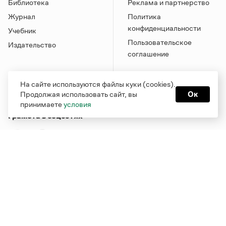
Библиотека
Реклама и партнерство
Журнал
Политика
конфиденциальности
Учебник
Пользовательское
Издательство
соглашение
На сайте используются файлы куки (cookies).
Продолжая использовать сайт, вы
Ок
принимаете
условия
Грамота в соцсетях
Функционирует при финансовой поддержке Министерства
цифрового развития, связи и массовых коммуникаций
Российской Федерации
Перейти на старую версию
Грамоты