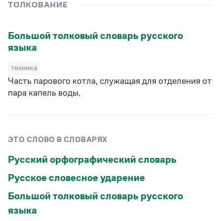
Управление в русском языке
Правила русской орфографии и пунктуации
ТОЛКОВАНИЕ
Словари русского языка как государственного
Словарь русских имён
(1956)
Словарь методических терминов
Большой толковый словарь русского
языка
Справочники
техника
Правила русской орфографии и пунктуации
Русский язык. Краткий теоретический курс
Часть парового котла, служащая для отделения от
для школьников
пара капель воды.
Письмовник
Справочник по пунктуации
Словарь-справочник трудностей
Справочник по фразеологии
Азбучные истины
ЭТО СЛОВО В СЛОВАРЯХ
Словарь-справочник непростые слова
Все справочники портала
Русский орфографический словарь
Русское словесное ударение
Большой толковый словарь русского
Журнал
языка
Новости и события