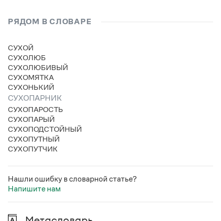
Статьи
Монологи
РЯДОМ В СЛОВАРЕ
Интервью
Лекции и подкасты
Рекомендуем
СУХОЙ
СУХОЛЮБ
СУХОЛЮБИВЫЙ
СУХОМЯТКА
Учебник Грамоты
СУХОНЬКИЙ
СУХОПАРНИК
Правила русского языка: от азов до тонкостей
СУХОПАРОСТЬ
Интерактивные упражнения: от простого к сложному
СУХОПАРЫЙ
Скороговорки
СУХОПОДСТОЙНЫЙ
СУХОПУТНЫЙ
СУХОПУТЧИК
Издательство
Нашли ошибку в словарной статье?
Словари
Напишите нам
Научпоп
Учебники и справочники
Все книги
Метасловарь