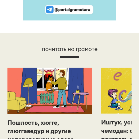
почитать на грамоте
Иштук, уськ
Пошлость, хюгге,
чемодан: се
глюггаведур и другие