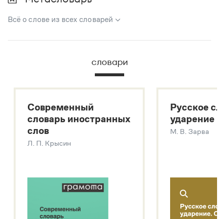
Всё о слове из всех словарей
В метасловаре Грамоты в удобном виде собрана вся
информация из следующих словарей:
словари
Русский орфографический словарь
Большой толковый словарь русского языка
Большой толковый словарь русских существительных
Современный
Русское с
Большой толковый словарь русских глаголов
словарь иностранных
ударение
Современный словарь иностранных слов
слов
М. В. Зарва
Звук – технология синтеза платформы
SaluteSpeech
Л. П. Крысин
Подробнее о метасловаре