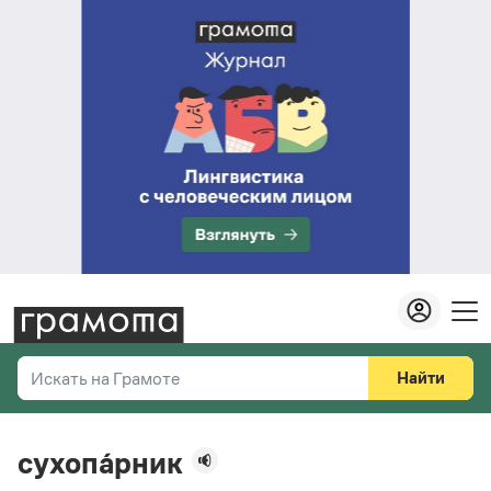
Найти
Искать на Грамоте
Везде
Справочная служба
сухопа́рник