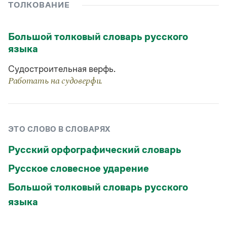
Управление в русском языке
Правила русской орфографии и пунктуации
ТОЛКОВАНИЕ
Словари русского языка как государственного
Словарь русских имён
(1956)
Словарь методических терминов
Большой толковый словарь русского
языка
Справочники
Судостроительная верфь.
Правила русской орфографии и пунктуации
Русский язык. Краткий теоретический курс
Работать на судоверфи.
для школьников
Письмовник
Справочник по пунктуации
Словарь-справочник трудностей
ЭТО СЛОВО В СЛОВАРЯХ
Справочник по фразеологии
Азбучные истины
Русский орфографический словарь
Словарь-справочник непростые слова
Все справочники портала
Русское словесное ударение
Большой толковый словарь русского
Журнал
языка
Новости и события