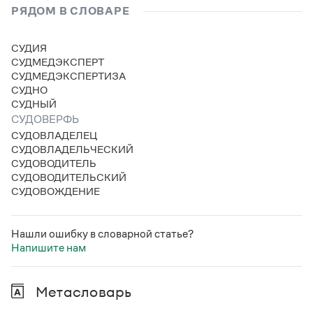
Статьи
РЯДОМ В СЛОВАРЕ
Монологи
Интервью
СУДИЯ
Лекции и подкасты
СУДМЕДЭКСПЕРТ
Рекомендуем
СУДМЕДЭКСПЕРТИЗА
СУДНО
СУДНЫЙ
Учебник Грамоты
СУДОВЕРФЬ
СУДОВЛАДЕЛЕЦ
Правила русского языка: от азов до тонкостей
СУДОВЛАДЕЛЬЧЕСКИЙ
Интерактивные упражнения: от простого к сложному
СУДОВОДИТЕЛЬ
Скороговорки
СУДОВОДИТЕЛЬСКИЙ
СУДОВОЖДЕНИЕ
Издательство
Нашли ошибку в словарной статье?
Напишите нам
Словари
Научпоп
Учебники и справочники
Метасловарь
Все книги