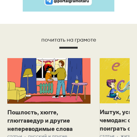
почитать на грамоте
Иштук, уськ
Пошлость, хюгге,
чемодан: се
глюггаведур и другие
поиграть с д
непереводимые слова
статьи
жизнь 
статьи
русский и другие