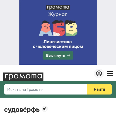
Найти
Искать на Грамоте
Везде
Справочная служба
судове́рфь