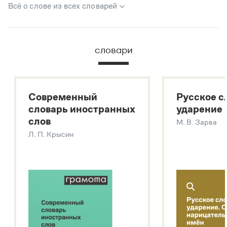
Всё о слове из всех словарей
В метасловаре Грамоты в удобном виде собрана вся
информация из следующих словарей:
словари
Русский орфографический словарь
Большой толковый словарь русского языка
Большой толковый словарь русских существительных
Современный
Русское с
Большой толковый словарь русских глаголов
словарь иностранных
ударение
Современный словарь иностранных слов
слов
М. В. Зарва
Звук – технология синтеза платформы
SaluteSpeech
Л. П. Крысин
Подробнее о метасловаре