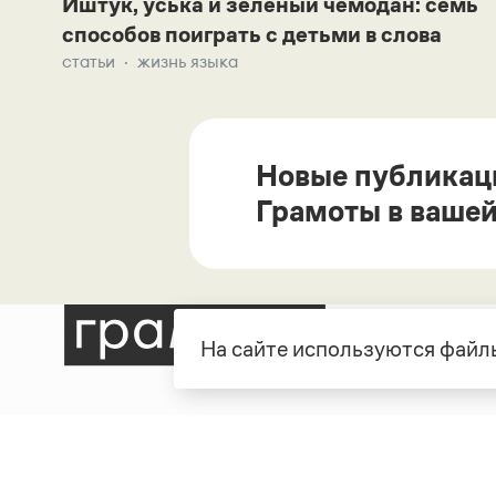
Иштук, уська и зеленый чемодан: семь
способов поиграть с детьми в слова
статьи
жизнь языка
Новые публикац
Грамоты в вашей
На сайте используются файлы
Рубрики
О про
Справочная служба
О порт