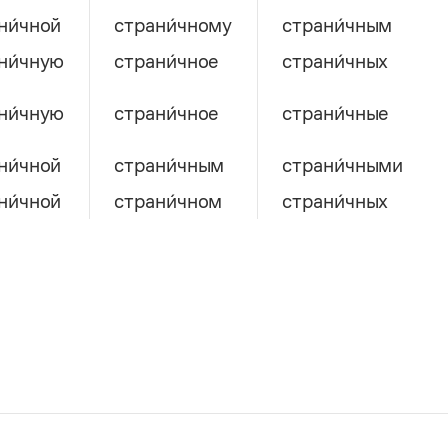
ни́чной
страни́чному
страни́чным
ни́чную
страни́чное
страни́чных
ни́чную
страни́чное
страни́чные
ни́чной
страни́чным
страни́чными
ни́чной
страни́чном
страни́чных
множественное число
д
но
страни́чны