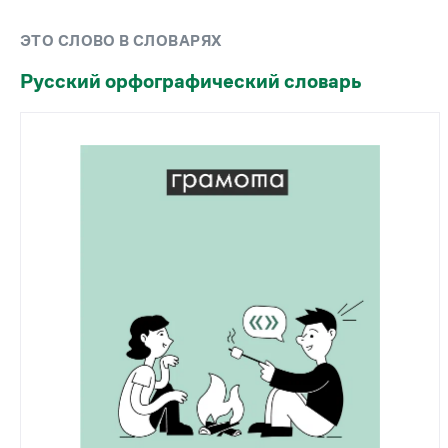
Рекомендуем
ЭТО СЛОВО В СЛОВАРЯХ
Учебник Грамоты
Русский орфографический словарь
Правила русского языка: от азов до тонкостей
Интерактивные упражнения: от простого к
сложному
Скороговорки
Издательство
Словари
Научпоп
Учебники и справочники
Все книги