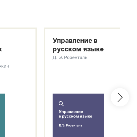
Управление в
х
русском языке
Д. Э. Розенталь
Щукин