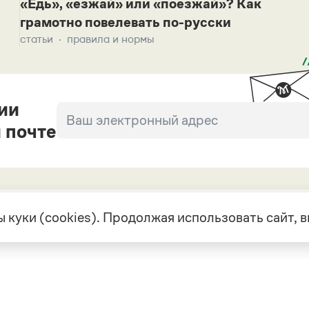
«Едь», «езжай» или «поезжай»? Как
грамотно повелевать по-русски
статьи
правила и нормы
ии
 почте
 куки (cookies). Продолжая использовать сайт,
екте
Грамота в соцсетях
але
VK