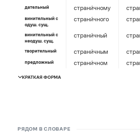
дательный
страни́чному
стра
винительный c
страни́чного
стра
одуш. сущ.
винительный c
страни́чный
стра
неодуш. сущ.
творительный
страни́чным
стра
предложный
страни́чном
стра
КРАТКАЯ ФОРМА
единственное число
мужской род
женский род
средний ро
страни́чна
страни́ч
РЯДОМ В СЛОВАРЕ