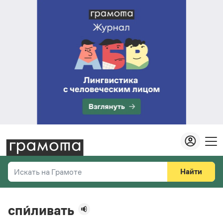
Найти
Искать на Грамоте
Везде
Справочная служба
спи́ливать