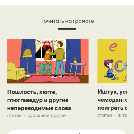
почитать на грамоте
Иштук, уськ
Пошлость, хюгге,
чемодан: се
глюггаведур и другие
поиграть с д
непереводимые слова
статьи
жизнь 
статьи
русский и другие