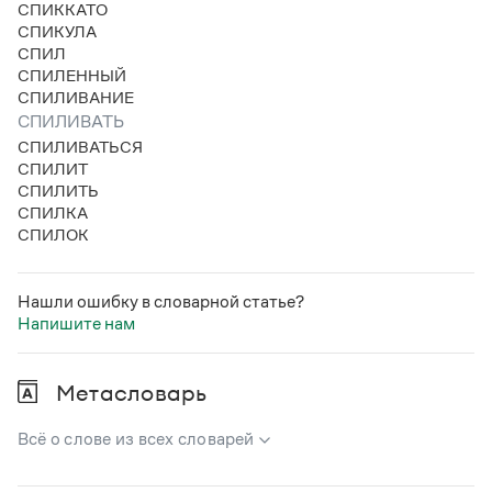
СПИККАТО
Статьи
СПИКУЛА
Монологи
СПИЛ
Интервью
СПИЛЕННЫЙ
Лекции и подкасты
СПИЛИВАНИЕ
Рекомендуем
СПИЛИВАТЬ
СПИЛИВАТЬСЯ
СПИЛИТ
Учебник Грамоты
СПИЛИТЬ
СПИЛКА
Правила русского языка: от азов до тонкостей
СПИЛОК
Интерактивные упражнения: от простого к сложному
Скороговорки
Нашли ошибку в словарной статье?
Напишите нам
Издательство
Метасловарь
Словари
Научпоп
Всё о слове из всех словарей
Учебники и справочники
Все книги
В метасловаре Грамоты в удобном виде собрана вся