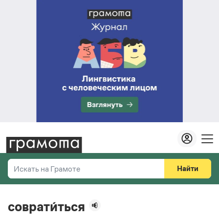
Найти
Искать на Грамоте
Везде
Справочная служба
соврати́ться