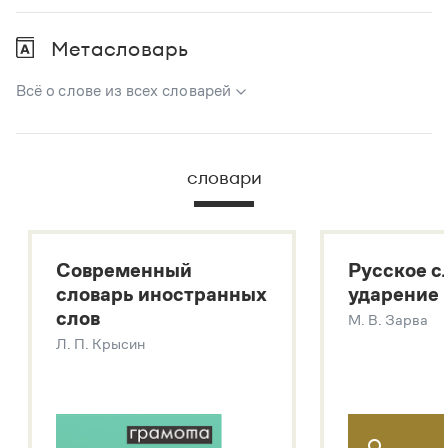
Метасловарь
Всё о слове из всех словарей
В метасловаре Грамоты в удобном виде собрана вся
информация из следующих словарей:
словари
Русский орфографический словарь
Большой толковый словарь русского языка
Большой толковый словарь русских существительных
Современный
Русское с
Большой толковый словарь русских глаголов
словарь иностранных
ударение
Современный словарь иностранных слов
слов
М. В. Зарва
Звук – технология синтеза платформы
SaluteSpeech
Л. П. Крысин
Подробнее о метасловаре