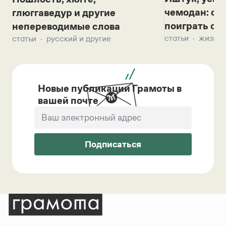
чемодан: се
глюггаведур и другие
поиграть с д
непереводимые слова
статьи
жизнь 
статьи
русский и другие
Новые публикации Грамоты в
вашей почте
Подписаться