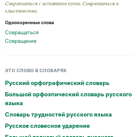
Статьи
Совратиться с истинного пути. Совратиться в
Монологи
хлыстовство.
Интервью
Лекции и подкасты
Однокоренные слова
Рекомендуем
Совращаться
Совращение
Учебник Грамоты
Правила русского языка: от азов до тонкостей
ЭТО СЛОВО В СЛОВАРЯХ
Интерактивные упражнения: от простого к сложному
Скороговорки
Русский орфографический словарь
Большой орфоэпический словарь русского
Издательство
языка
Словарь трудностей русского языка
Словари
Научпоп
Русское словесное ударение
Учебники и справочники
Все книги