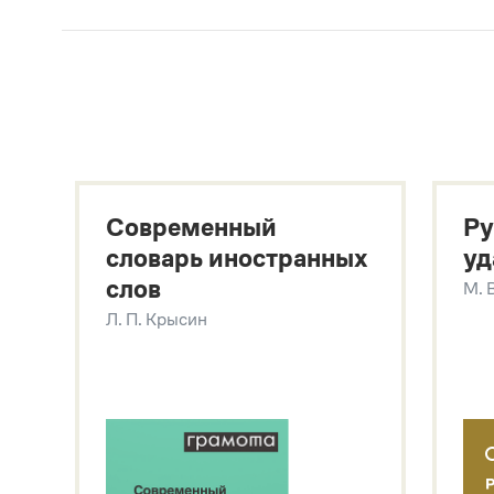
В метасловаре Грамоты в удобном виде со
Русский орфографический словарь
В. В. Лопатин, О. Е. Иванова
Большой толковый словарь русского языка
Гл. ред. С. А. Кузнецов
Большой толковый словарь русских существительны
Л. Г. Бабенко
Современный
Ру
Большой толковый словарь русских глаголов
Л. Г. Бабенко
словарь иностранных
уд
Современный словарь иностранных слов
слов
М. 
Л. П. Крысин
Л. П. Крысин
Звук – технология синтеза платформы
SaluteSpeech
Подробнее о метасловаре