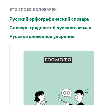
Рекомендуем
ЭТО СЛОВО В СЛОВАРЯХ
Учебник Грамоты
Русский орфографический словарь
Словарь трудностей русского языка
Правила русского языка: от азов до тонкостей
Интерактивные упражнения: от простого к
Русское словесное ударение
сложному
Скороговорки
Издательство
Словари
Научпоп
Учебники и справочники
Все книги