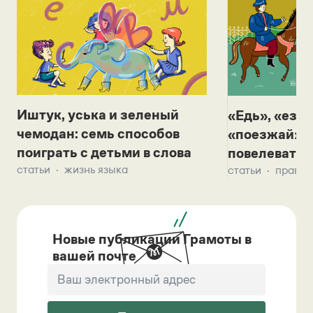
Иштук, уська и зеленый
«Едь», «езж
чемодан: семь способов
«поезжай»? 
поиграть с детьми в слова
повелевать 
статьи
жизнь языка
статьи
правил
Новые публикации Грамоты в
вашей почте