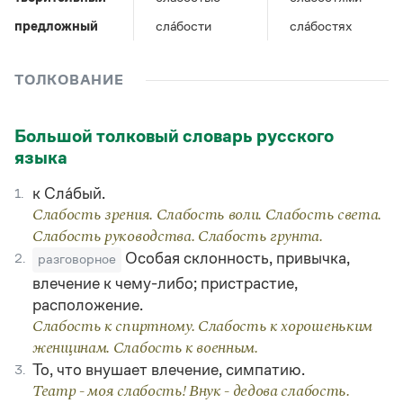
Управление в русском языке
Правила русской орфографии и пунктуации
Словари русского языка как государственного
Словарь русских имён
(1956)
предложный
сла́бости
сла́бостях
Словарь методических терминов
ТОЛКОВАНИЕ
Справочники
Правила русской орфографии и пунктуации
Большой толковый словарь русского
Русский язык. Краткий теоретический курс
языка
для школьников
Письмовник
к Сла́бый.
1.
Справочник по пунктуации
Словарь-справочник трудностей
Слабость зрения. Слабость воли. Слабость света.
Справочник по фразеологии
Слабость руководства. Слабость грунта.
Азбучные истины
Особая склонность, привычка,
2.
разговорное
Словарь-справочник непростые слова
влечение к чему-либо; пристрастие,
Все справочники портала
расположение.
Слабость к спиртному. Слабость к хорошеньким
женщинам. Слабость к военным.
Журнал
То, что внушает влечение, симпатию.
3.
Театр - моя слабость! Внук - дедова слабость.
Новости и события