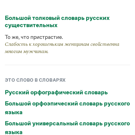
Статьи
Монологи
Интервью
Большой толковый словарь русских
Лекции и подкасты
существительных
Рекомендуем
То же, что пристрастие.
Слабость к хорошеньким женщинам свойственна
Учебник Грамоты
многим мужчинам.
Правила русского языка: от азов до тонкостей
Интерактивные упражнения: от простого к сложному
Скороговорки
ЭТО СЛОВО В СЛОВАРЯХ
Русский орфографический словарь
Издательство
Большой орфоэпический словарь русского
языка
Словари
Научпоп
Большой универсальный словарь русского
Учебники и справочники
Все книги
языка