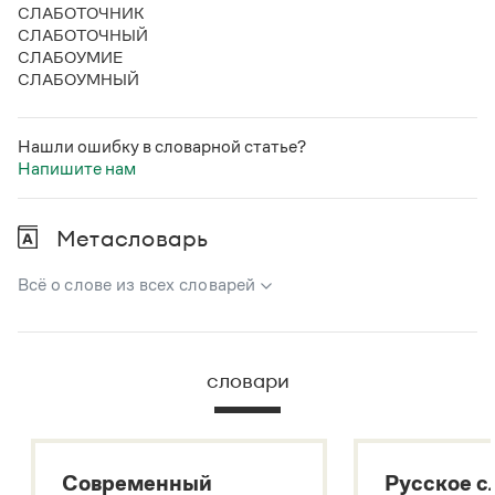
СЛАБОТОЧНИК
СЛАБОТОЧНЫЙ
СЛАБОУМИЕ
СЛАБОУМНЫЙ
Нашли ошибку в словарной статье?
Напишите нам
Метасловарь
Всё о слове из всех словарей
В метасловаре Грамоты в удобном виде собрана вся
информация из следующих словарей:
словари
Русский орфографический словарь
Большой толковый словарь русского языка
Большой толковый словарь русских существительных
Современный
Русское с
Большой толковый словарь русских глаголов