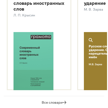
словарь иностранных
ударение
Современный словарь иностранных слов
слов
М. В. Зарва
Звук – технология синтеза платформы
SaluteSpeech
Л. П. Крысин
Подробнее о метасловаре
Все словари