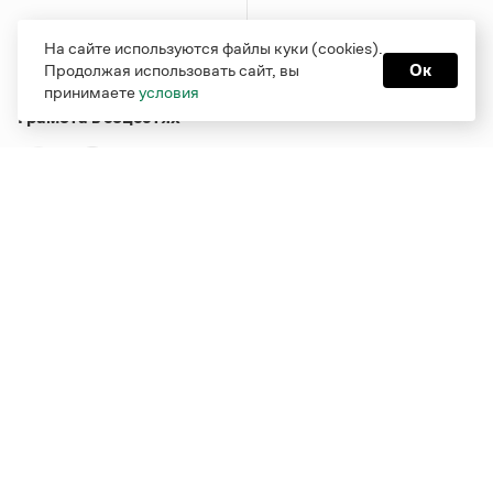
На сайте используются файлы куки (cookies).
Продолжая использовать сайт, вы
Ок
принимаете
условия
Грамота в соцсетях
Функционирует при финансовой поддержке Министерства
цифрового развития, связи и массовых коммуникаций
Российской Федерации
Перейти на старую версию
Грамоты
© Грамота.ru, 2000 – 2026
Свидетельство о регистрации СМИ: ЭЛ № ФС 77 - 84700,
выдано 10.02.2023
Дизайн — Мария Екимова /
Мотка