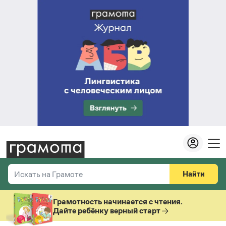
Найти
Искать на Грамоте
Везде
Справочная служба