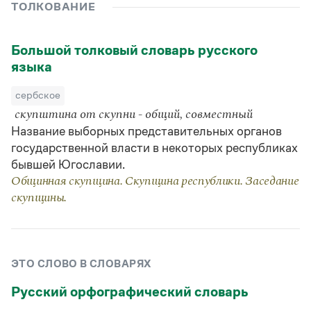
Управление в русском языке
Правила русской орфографии и пунктуации
ТОЛКОВАНИЕ
Словари русского языка как государственного
Словарь русских имён
(1956)
Словарь методических терминов
Большой толковый словарь русского
языка
Справочники
сербское
Правила русской орфографии и пунктуации
Русский язык. Краткий теоретический курс
скупштина от скупни - общий, совместный
для школьников
Название выборных представительных органов
Письмовник
государственной власти в некоторых республиках
Справочник по пунктуации
бывшей Югославии.
Словарь-справочник трудностей
Справочник по фразеологии
Общинная скупщина. Скупщина республики. Заседание
Азбучные истины
скупщины.
Словарь-справочник непростые слова
Все справочники портала
ЭТО СЛОВО В СЛОВАРЯХ
Журнал
Русский орфографический словарь
Новости и события