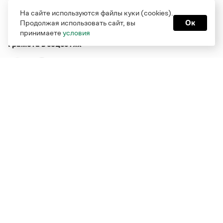
На сайте используются файлы куки (cookies).
Продолжая использовать сайт, вы
Ок
принимаете
условия
Грамота в соцсетях
Функционирует при финансовой поддержке Министерства
цифрового развития, связи и массовых коммуникаций
Российской Федерации
Перейти на старую версию
Грамоты
© Грамота.ru, 2000 – 2026
Свидетельство о регистрации СМИ: ЭЛ № ФС 77 - 84700,
выдано 10.02.2023
Дизайн — Мария Екимова /
Мотка