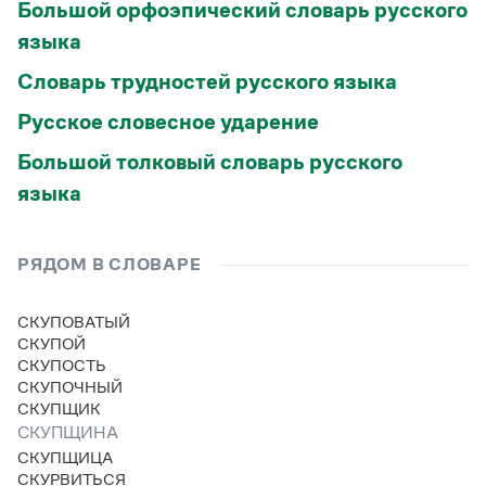
Большой орфоэпический словарь русского
Статьи
Монологи
языка
Интервью
Лекции и подкасты
Словарь трудностей русского языка
Рекомендуем
Русское словесное ударение
Большой толковый словарь русского
Учебник Грамоты
языка
Правила русского языка: от азов до тонкостей
Интерактивные упражнения: от простого к сложному
РЯДОМ В СЛОВАРЕ
Скороговорки
СКУПОВАТЫЙ
СКУПОЙ
Издательство
СКУПОСТЬ
СКУПОЧНЫЙ
Словари
СКУПЩИК
Научпоп
СКУПЩИНА
Учебники и справочники
СКУПЩИЦА
Все книги
СКУРВИТЬСЯ