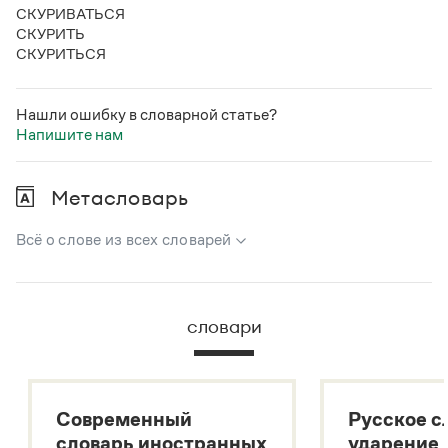
СКУРИВАТЬСЯ
СКУРИТЬ
СКУРИТЬСЯ
Нашли ошибку в словарной статье?
Напишите нам
Метасловарь
Всё о слове из всех словарей
В метасловаре Грамоты в удобном виде собрана вся
информация из следующих словарей:
словари
Русский орфографический словарь
Большой толковый словарь русского языка
Большой толковый словарь русских существительных
Современный
Русское с
Большой толковый словарь русских глаголов
словарь иностранных
ударение