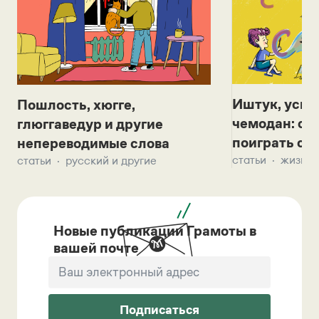
Иштук, уськ
Пошлость, хюгге,
чемодан: се
глюггаведур и другие
поиграть с д
непереводимые слова
статьи
жизнь 
статьи
русский и другие
Новые публикации Грамоты в
вашей почте
Подписаться