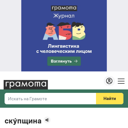
Найти
Искать на Грамоте
Везде
Справочная служба
ску́пщина