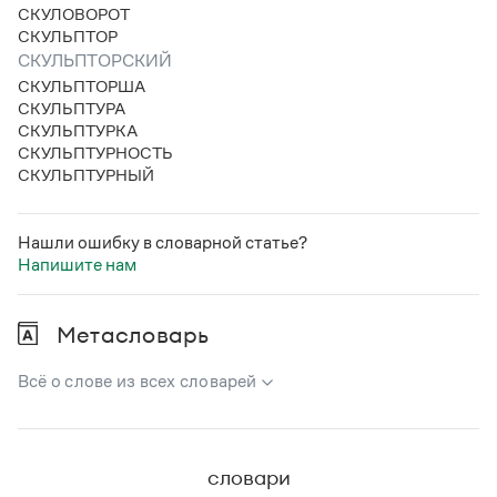
Статьи
СКУЛОВОРОТ
Монологи
СКУЛЬПТОР
Интервью
СКУЛЬПТОРСКИЙ
Лекции и подкасты
СКУЛЬПТОРША
Рекомендуем
СКУЛЬПТУРА
СКУЛЬПТУРКА
СКУЛЬПТУРНОСТЬ
СКУЛЬПТУРНЫЙ
Учебник Грамоты
Правила русского языка: от азов до тонкостей
Нашли ошибку в словарной статье?
Интерактивные упражнения: от простого к сложному
Напишите нам
Скороговорки
Метасловарь
Издательство
Всё о слове из всех словарей
Словари
В метасловаре Грамоты в удобном виде собрана вся
Научпоп
информация из следующих словарей:
Учебники и справочники
словари
Все книги
Русский орфографический словарь