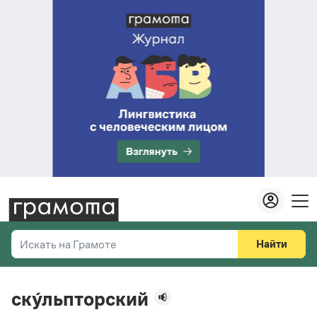
Найти
Искать на Грамоте
Везде
Справочная служба
ску́льпторский