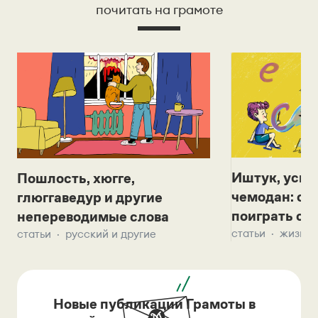
почитать на грамоте
Иштук, уськ
Пошлость, хюгге,
чемодан: се
глюггаведур и другие
поиграть с д
непереводимые слова
статьи
жизнь 
статьи
русский и другие
Новые публикации Грамоты в