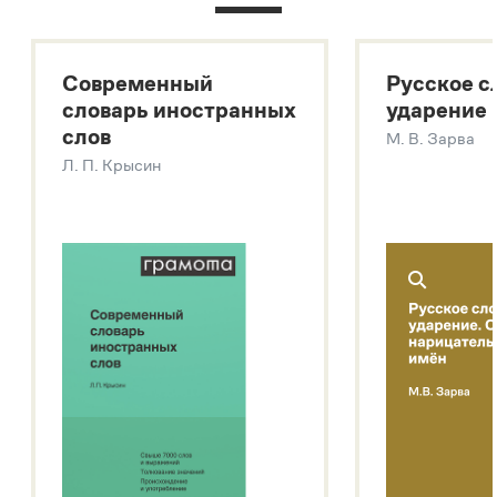
Большой толковый словарь русского языка
Большой толковый словарь русских существительных
Современный
Русское с
Большой толковый словарь русских глаголов
словарь иностранных
ударение
Современный словарь иностранных слов
слов
М. В. Зарва
Звук – технология синтеза платформы
SaluteSpeech
Л. П. Крысин
Подробнее о метасловаре