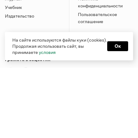
конфиденциальности
Учебник
Пользовательское
Издательство
соглашение
На сайте используются файлы куки (cookies).
Продолжая использовать сайт, вы
Ок
принимаете
условия
Грамота в соцсетях
Функционирует при финансовой поддержке Министерства
цифрового развития, связи и массовых коммуникаций
Российской Федерации
Перейти на старую версию
Грамоты
© Грамота.ru, 2000 – 2026