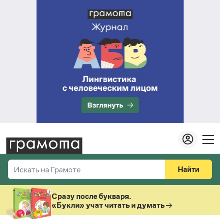
Найти
Искать на Грамоте
Везде
Справочная служба