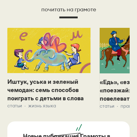
почитать на грамоте
Иштук, уська и зеленый
«Едь», «езж
чемодан: семь способов
«поезжай»? 
поиграть с детьми в слова
повелевать 
статьи
жизнь языка
статьи
правил
Новые публикации Грамоты в