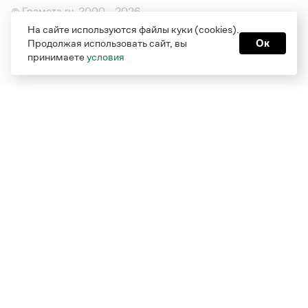
© Грамота.ru, 2000 – 2026
Свидетельство о регистрации СМИ: ЭЛ № ФС 77 - 84700,
На сайте используются файлы куки (cookies).
выдано 10.02.2023
Продолжая использовать сайт, вы
Ок
Дизайн — Мария Екимова /
Мотка
принимаете
условия
Реклама