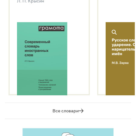
Л. П. Крысин
Подробнее о метасловаре
Все словари