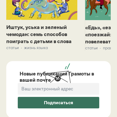
Иштук, уська и зеленый
«Едь», «езж
чемодан: семь способов
«поезжай»? 
поиграть с детьми в слова
повелевать 
статьи
жизнь языка
статьи
правил
Новые публикации Грамоты в
вашей почте
Подписаться