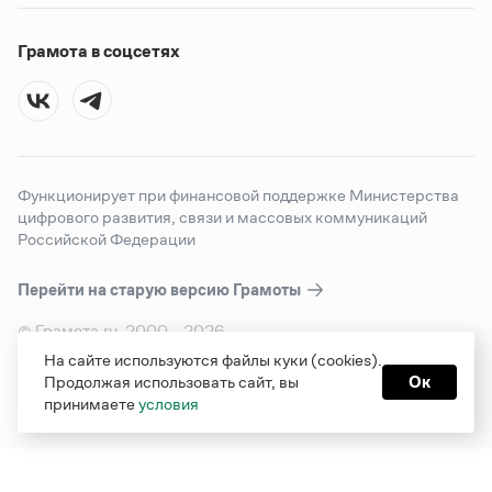
Грамота в соцсетях
Функционирует при финансовой поддержке Министерства
цифрового развития, связи и массовых коммуникаций
Российской Федерации
Перейти на старую версию
Грамоты
© Грамота.ru, 2000 – 2026
Свидетельство о регистрации СМИ: ЭЛ № ФС 77 - 84700,
На сайте используются файлы куки (cookies).
выдано 10.02.2023
Продолжая использовать сайт, вы
Ок
Дизайн — Мария Екимова /
Мотка
принимаете
условия
Реклама