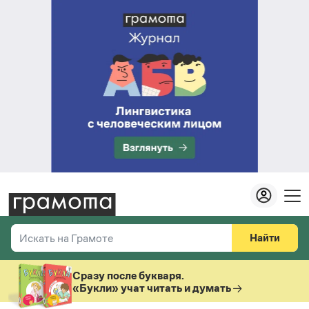
Найти
Искать на Грамоте
Везде
Справочная служба