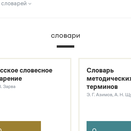
х словарей
брана вся информация из следующих словарей:
словари
х
сское словесное
Словарь
арение
методически
терминов
В. Зарва
Э. Г. Азимов, А. Н. 