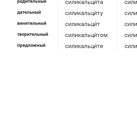
родительный
силикальци́та
сили
дательный
силикальци́ту
сили
винительный
силикальци́т
сили
творительный
силикальци́том
сили
предложный
силикальци́те
сили