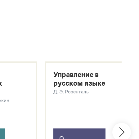
Управление в
х
русском языке
Д. Э. Розенталь
Щукин