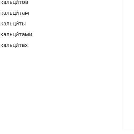
кальци́тов
кальци́там
кальци́ты
кальци́тами
кальци́тах