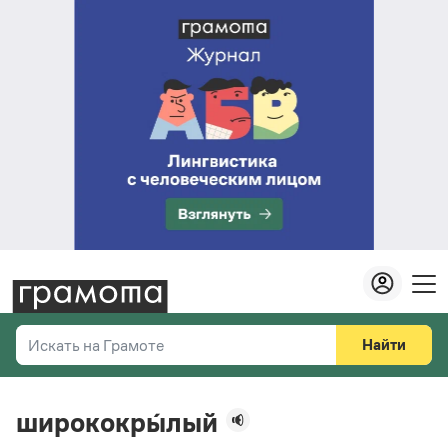
Найти
Искать на Грамоте
Везде
Справочная служба
ширококры́лый