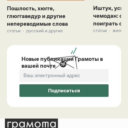
Иштук, уськ
Пошлость, хюгге,
чемодан: се
глюггаведур и другие
поиграть с д
непереводимые слова
статьи
жизнь 
статьи
русский и другие
Новые публикации Грамоты в
вашей почте
Подписаться