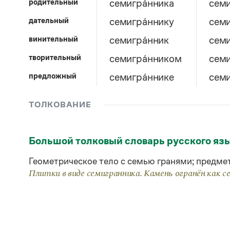
родительный
семигра́нника
семи
дательный
семигра́ннику
семи
винительный
семигра́нник
семи
творительный
семигра́нником
семи
предложный
семигра́ннике
семи
ТОЛКОВАНИЕ
Большой толковый словарь русского яз
Геометрическое тело с семью гранями; предме
Плитки в виде семигранника. Камень огранён как с