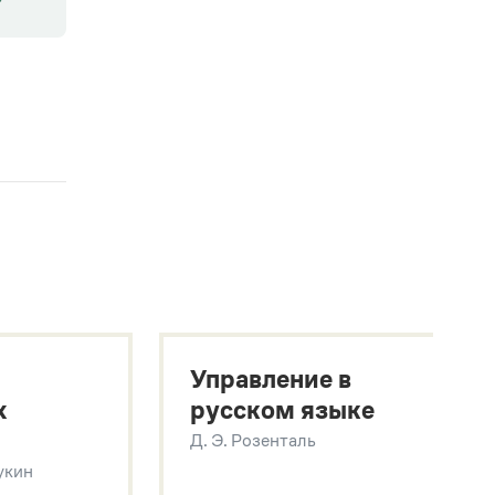
Управление в
х
русском языке
Д. Э. Розенталь
Щукин