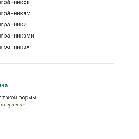
гра́нников
гра́нникам
гра́нники
гра́нниками
гра́нниках
ыка
т такой формы.
емигранник.