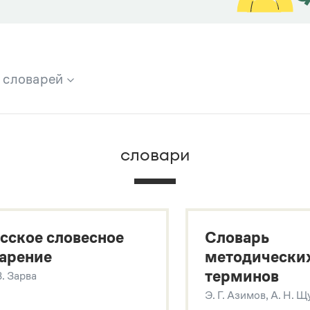
х словарей
брана вся информация из следующих словарей:
словари
х
сское словесное
Словарь
арение
методически
терминов
В. Зарва
Э. Г. Азимов, А. Н. 