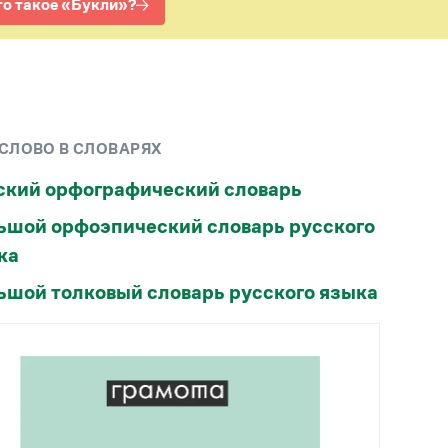
Рекомендуем
Учебник Грамоты
Правила русского языка: от азов до тонкостей
Интерактивные упражнения: от простого к
 СЛОВО В СЛОВАРЯХ
сложному
Скороговорки
ский орфографический словарь
ьшой орфоэпический словарь русского
Издательство
ка
Словари
ьшой толковый словарь русского языка
Научпоп
Учебники и справочники
Все книги