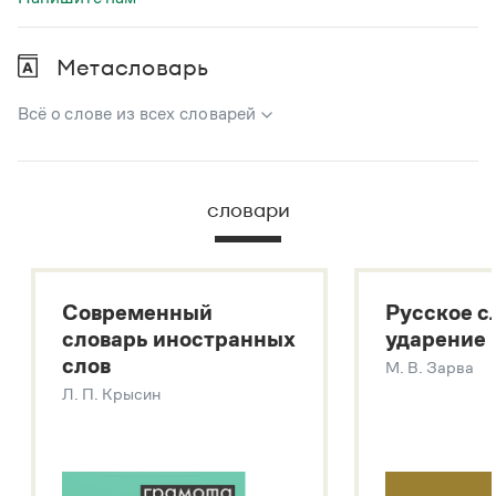
Метасловарь
Всё о слове из всех словарей
В метасловаре Грамоты в удобном виде собрана вся
информация из следующих словарей:
словари
Русский орфографический словарь
Большой толковый словарь русского языка
Большой толковый словарь русских существительных
Современный
Русское с
Большой толковый словарь русских глаголов
словарь иностранных
ударение
Современный словарь иностранных слов
слов
М. В. Зарва
Звук – технология синтеза платформы
SaluteSpeech
Л. П. Крысин
Подробнее о метасловаре