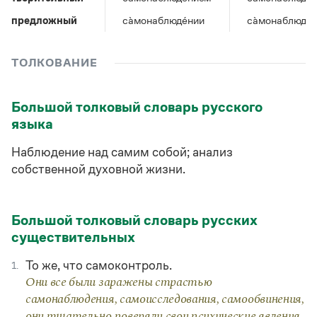
Управление в русском языке
Правила русской орфографии и пунктуации
Словари русского языка как государственного
Словарь русских имён
(1956)
предложный
са̀монаблюде́нии
са̀монаблюде́
Словарь методических терминов
ТОЛКОВАНИЕ
Справочники
Правила русской орфографии и пунктуации
Большой толковый словарь русского
Русский язык. Краткий теоретический курс
языка
для школьников
Письмовник
Наблюдение над самим собой; анализ
Справочник по пунктуации
Словарь-справочник трудностей
собственной духовной жизни.
Справочник по фразеологии
Азбучные истины
Словарь-справочник непростые слова
Большой толковый словарь русских
Все справочники портала
существительных
То же, что самоконтроль.
1.
Журнал
Они все были заражены страстью
самонаблюдения, самоисследования, самообвинения,
Новости и события
они тщательно поверяли свои психические явления