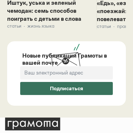
Иштук, уська и зеленый
«Едь», «езж
чемодан: семь способов
«поезжай»? 
поиграть с детьми в слова
повелевать 
статьи
жизнь языка
статьи
правил
Новые публикации Грамоты в
вашей почте
Подписаться