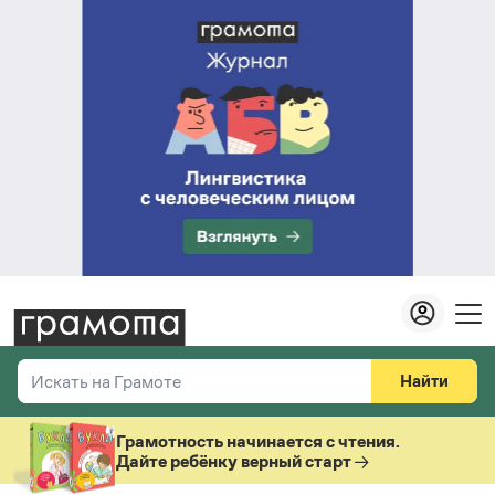
Найти
Искать на Грамоте
Везде
Справочная служба