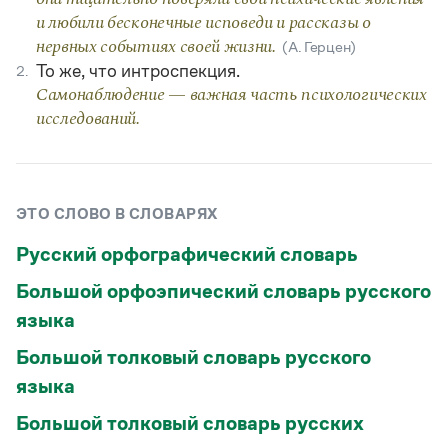
Статьи
и любили бесконечные исповеди и рассказы о
Монологи
нервных событиях своей жизни.
(А. Герцен)
Интервью
То же, что интроспекция.
Лекции и подкасты
2.
Рекомендуем
Самонаблюдение — важная часть психологических
исследований.
Учебник Грамоты
Правила русского языка: от азов до тонкостей
ЭТО СЛОВО В СЛОВАРЯХ
Интерактивные упражнения: от простого к сложному
Скороговорки
Русский орфографический словарь
Большой орфоэпический словарь русского
языка
Издательство
Большой толковый словарь русского
Словари
языка
Научпоп
Учебники и справочники
Большой толковый словарь русских
Все книги