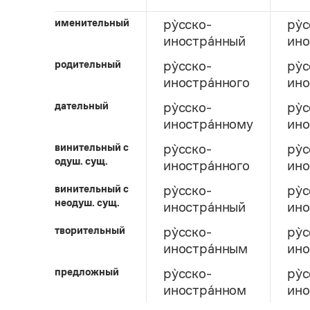
именительный
ру̀сско-
ру̀
иностра́нный
ино
родительный
ру̀сско-
ру̀
иностра́нного
ино
дательный
ру̀сско-
ру̀
иностра́нному
ино
винительный c
ру̀сско-
ру̀
одуш. сущ.
иностра́нного
ино
винительный c
ру̀сско-
ру̀
неодуш. сущ.
иностра́нный
ино
творительный
ру̀сско-
ру̀
иностра́нным
ино
предложный
ру̀сско-
ру̀
иностра́нном
ино