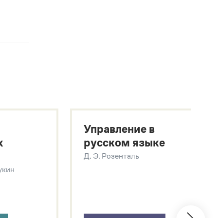
Управление в
х
русском языке
Д. Э. Розенталь
Щукин