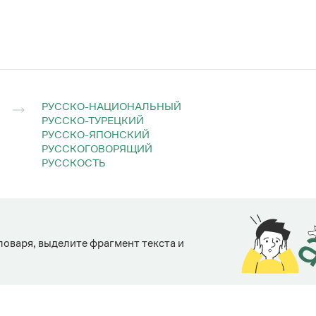
множественное число
средний род
РУССКО-НАЦИОНАЛЬНЫЙ
РУССКО-ТУРЕЦКИЙ
ру̀сско-иностра́нно
ру̀сско-иностра́нны
РУССКО-ЯПОНСКИЙ
РУССКОГОВОРЯЩИЙ
РУССКОСТЬ
ловаря, выделите фрагмент текста и