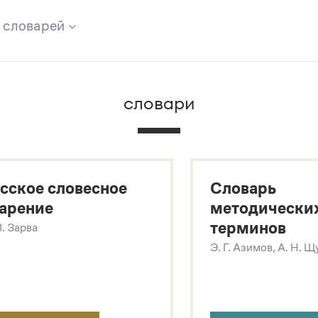
х словарей
брана вся информация из следующих словарей:
словари
х
сское словесное
Словарь
арение
методически
терминов
В. Зарва
Э. Г. Азимов, А. Н. 