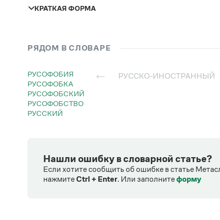
КРАТКАЯ ФОРМА
единственное число
РЯДОМ В СЛОВАРЕ
мужской род
женский род
РУСОФОБИЯ
РУССКО-ИНОСТРАННЫЙ
РУСОФОБКА
ру̀сско-иностра́нна
РУСОФОБСКИЙ
РУСОФОБСТВО
РУССКИЙ
Нашли ошибку в словарной статье?
Если хотите сообщить об ошибке в статье Метас
нажмите
Ctrl + Enter
.
Или заполните
форму