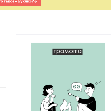
Рекомендуем
Учебник Грамоты
Правила русского языка: от азов до тонкостей
Интерактивные упражнения: от простого к
сложному
Скороговорки
Издательство
Словари
Научпоп
Учебники и справочники
Все книги