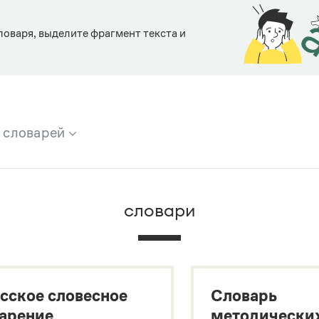
ловаря, выделите фрагмент текста и
х словарей
брана вся информация из следующих словарей:
словари
х
сское словесное
Словарь
арение
методически