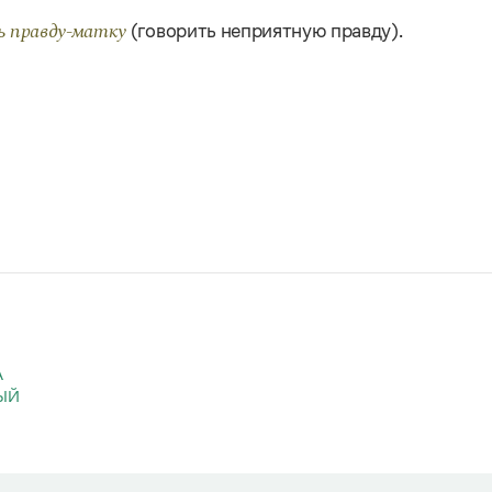
(говорить неприятную правду).
ть правду-матку
А
ЫЙ