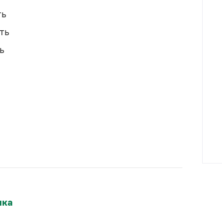
ть
́ть
ь
Прошедшее время
руба́вший
ыка
—