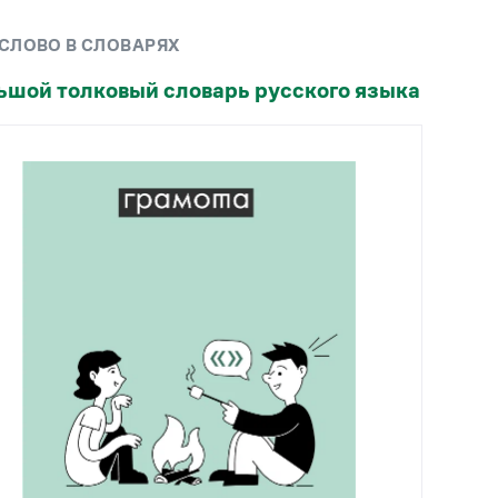
Рекомендуем
 СЛОВО В СЛОВАРЯХ
Учебник Грамоты
ьшой толковый словарь русского языка
Правила русского языка: от азов до тонкостей
Интерактивные упражнения: от простого к
сложному
Скороговорки
Издательство
Словари
Научпоп
Учебники и справочники
Все книги