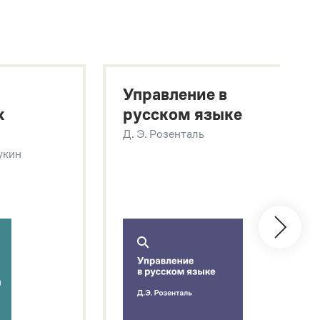
Управление в
х
русском языке
Д. Э. Розенталь
Щукин