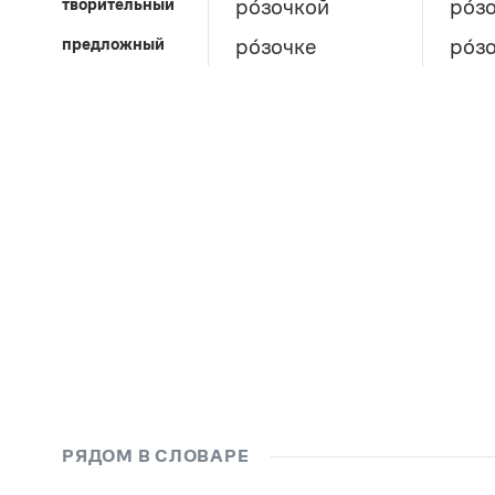
творительный
ро́зочкой
ро́з
предложный
ро́зочке
ро́з
РЯДОМ В СЛОВАРЕ