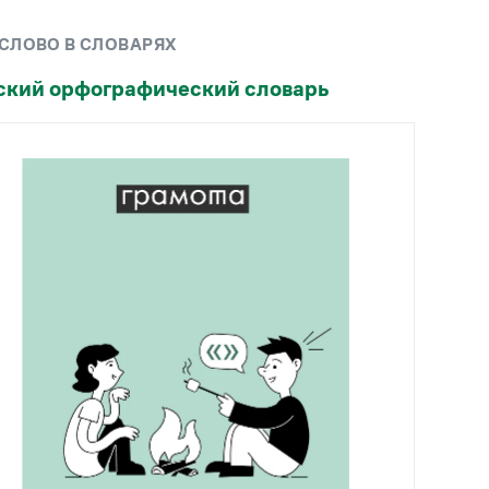
Рекомендуем
 СЛОВО В СЛОВАРЯХ
Учебник Грамоты
ский орфографический словарь
Правила русского языка: от азов до тонкостей
Интерактивные упражнения: от простого к
сложному
Скороговорки
Издательство
Словари
Научпоп
Учебники и справочники
Все книги