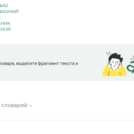
РЫШ
РЫШНЫЙ
К
КНИК
КНОЙ
ловаря, выделите фрагмент текста и
х словарей
брана вся информация из следующих словарей: