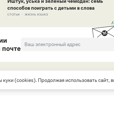
Иштук, уська и зеленый чемодан: семь
способов поиграть с детьми в слова
статьи
жизнь языка
ии
 почте
 куки (cookies). Продолжая использовать сайт,
екте
Грамота в соцсетях
але
VK