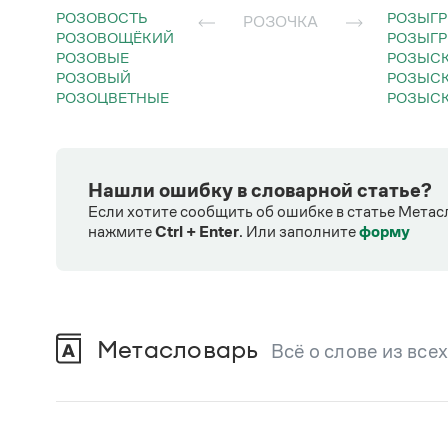
РОЗОВОСТЬ
РОЗЫГ
РОЗОЧКА
РОЗОВОЩЁКИЙ
РОЗЫГ
РОЗОВЫЕ
РОЗЫС
РОЗОВЫЙ
РОЗЫС
РОЗОЦВЕТНЫЕ
РОЗЫС
Нашли ошибку в словарной статье?
Если хотите сообщить об ошибке в статье Метас
нажмите
Ctrl + Enter
.
Или заполните
форму
Метасловарь
Всё о слове из все
В метасловаре Грамоты в удобном виде со
Русский орфографический словарь