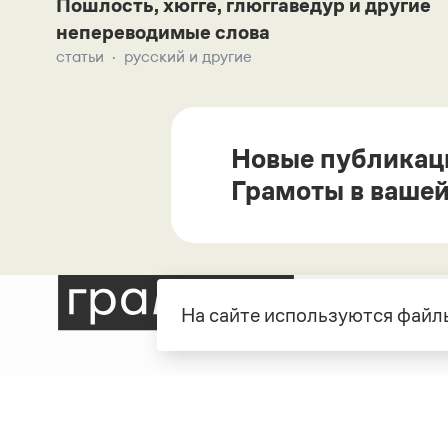
Пошлость, хюгге, глюггаведур и другие
непереводимые слова
статьи
русский и другие
Новые публикац
Грамоты в вашей
На сайте используются файлы
Рубрики
О про
Справочная служба
О порт