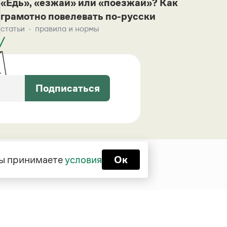
«Едь», «езжай» или «поезжай»? Как
грамотно повелевать по-русски
статьи
правила и нормы
Подписаться
 вы принимаете
условия
Ок
Функционирует при финансовой