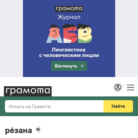
Найти
Искать на Грамоте
Везде
Справочная служба
ре́зана