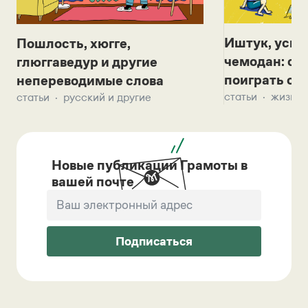
Иштук, уськ
Пошлость, хюгге,
чемодан: се
глюггаведур и другие
поиграть с д
непереводимые слова
статьи
жизнь 
статьи
русский и другие
Новые публикации Грамоты в
вашей почте
Подписаться