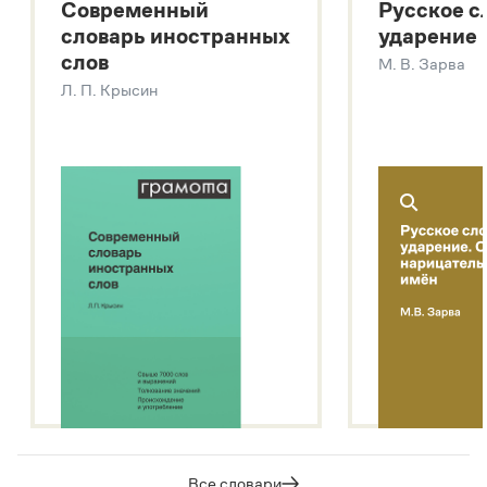
Современный
Русское с
Большой толковый словарь русских глаголов
словарь иностранных
ударение
Современный словарь иностранных слов
слов
М. В. Зарва
Звук – технология синтеза платформы
SaluteSpeech
Л. П. Крысин
Подробнее о метасловаре
Все словари