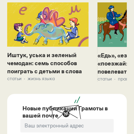
Иштук, уська и зеленый
«Едь», «езж
чемодан: семь способов
«поезжай»? 
поиграть с детьми в слова
повелевать 
статьи
жизнь языка
статьи
правил
Новые публикации Грамоты в
вашей почте