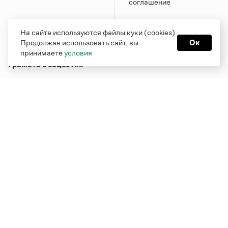
соглашение
На сайте используются файлы куки (cookies).
Продолжая использовать сайт, вы
Ок
принимаете
условия
Грамота в соцсетях
Функционирует при финансовой поддержке Министерства
цифрового развития, связи и массовых коммуникаций
Российской Федерации
Перейти на старую версию
Грамоты
© Грамота.ru, 2000 – 2026
Свидетельство о регистрации СМИ: ЭЛ № ФС 77 - 84700,
выдано 10.02.2023
Дизайн — Мария Екимова /
Мотка