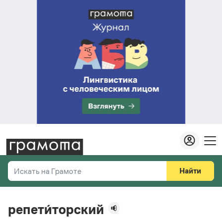
Найти
Искать на Грамоте
Везде
Справочная служба
репети́торский