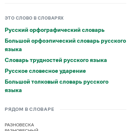
Статьи
Монологи
Интервью
ЭТО СЛОВО В СЛОВАРЯХ
Лекции и подкасты
Рекомендуем
Русский орфографический словарь
Большой орфоэпический словарь русского
языка
Учебник Грамоты
Словарь трудностей русского языка
Правила русского языка: от азов до тонкостей
Интерактивные упражнения: от простого к сложному
Русское словесное ударение
Скороговорки
Большой толковый словарь русского
языка
Издательство
Словари
РЯДОМ В СЛОВАРЕ
Научпоп
Учебники и справочники
РАЗНОВЕСКА
Все книги
РАЗНОВЕСНЫЙ