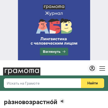
Найти
Искать на Грамоте
Везде
Справочная служба
ра̀зновозрастно́й