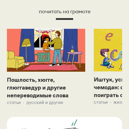
почитать на грамоте
Иштук, уськ
Пошлость, хюгге,
чемодан: се
глюггаведур и другие
поиграть с д
непереводимые слова
статьи
жизнь 
статьи
русский и другие