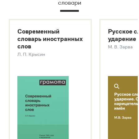
словари
Русский орфографический словарь
Большой толковый словарь русского языка
Большой толковый словарь русских существительных
Современный
Русское с
Большой толковый словарь русских глаголов
словарь иностранных
ударение
Современный словарь иностранных слов
слов
М. В. Зарва
Звук – технология синтеза платформы
SaluteSpeech
Л. П. Крысин
Подробнее о метасловаре