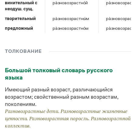
Управление в русском языке
Правила русской орфографии и пунктуации
винительный c
ра̀зновозрастно́й
ра̀зновозрастн
Словари русского языка как государственного
Словарь русских имён
(1956)
неодуш. сущ.
Словарь методических терминов
творительный
ра̀зновозрастны́м
ра̀зновозрастн
предложный
ра̀зновозрастно́м
ра̀зновозрастн
Справочники
Правила русской орфографии и пунктуации
Русский язык. Краткий теоретический курс
ТОЛКОВАНИЕ
для школьников
Письмовник
Справочник по пунктуации
Большой толковый словарь русского
Словарь-справочник трудностей
языка
Справочник по фразеологии
Азбучные истины
Имеющий разный возраст, различающийся
Словарь-справочник непростые слова
Все справочники портала
возрастом; свойственный разным возрастам,
поколениям.
Разновозрастные дети. Разновозрастные жизненные
ценности. Разновозрастная поросль. Разновозрастной
Журнал
коллектив.
Новости и события