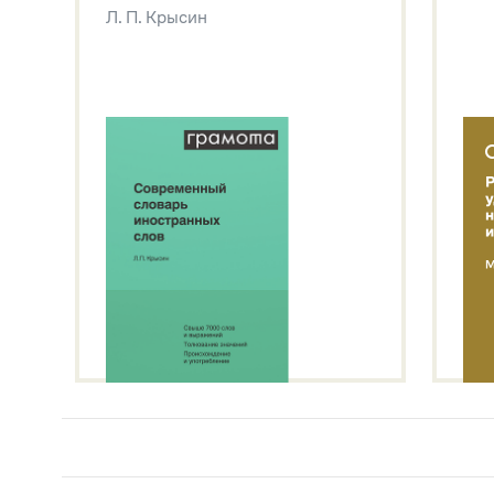
Л. П. Крысин
Л. П. Крысин
Звук – технология синтеза платформы
SaluteSpeech
Подробнее о метасловаре