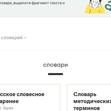
ловаря, выделите фрагмент текста и
х словарей
брана вся информация из следующих словарей:
словари
х
сское словесное
Словарь
арение
методически
терминов
В. Зарва