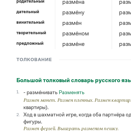
родительный
разме́на
разм
дательный
разме́ну
разм
винительный
разме́н
разм
творительный
разме́ном
разм
предложный
разме́не
разм
ТОЛКОВАНИЕ
Большой толковый словарь русского яз
1.
- разме́нивать
Разменять
Размен монет. Размен пленных. Размен кварти
квартиры).
Ход в шахматной игре, когда оба партнёра 
2.
фигуры.
Размен ферзей. Выиграть разменом пешку.