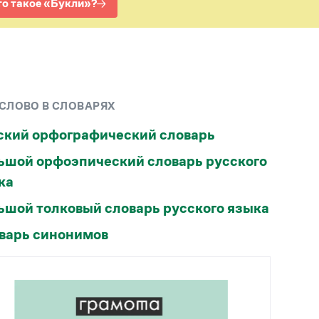
Рекомендуем
Учебник Грамоты
Правила русского языка: от азов до тонкостей
Интерактивные упражнения: от простого к
 СЛОВО В СЛОВАРЯХ
сложному
Скороговорки
ский орфографический словарь
ьшой орфоэпический словарь русского
Издательство
ка
Словари
ьшой толковый словарь русского языка
Научпоп
Учебники и справочники
варь синонимов
Все книги