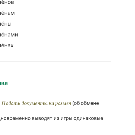
е́нов
е́нам
е́ны
е́нами
е́нах
ыка
(об обмене
р. Подать документы на размен
одновременно выводят из игры одинаковые