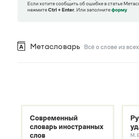
Если хотите сообщить об ошибке в статье Метас
нажмите
Ctrl + Enter
.
Или заполните
форму
Метасловарь
Всё о слове из все
В метасловаре Грамоты в удобном виде со
Русский орфографический словарь
В. В. Лопатин, О. Е. Иванова
Большой толковый словарь русского языка
Гл. ред. С. А. Кузнецов
Большой толковый словарь русских существительны
Л. Г. Бабенко
Современный
Ру
Большой толковый словарь русских глаголов
Л. Г. Бабенко
словарь иностранных
уд
Современный словарь иностранных слов
слов
М. 