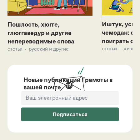
Иштук, уськ
Пошлость, хюгге,
чемодан: се
глюггаведур и другие
поиграть с д
непереводимые слова
статьи
жизнь 
статьи
русский и другие
Новые публикации Грамоты в
вашей почте
Подписаться