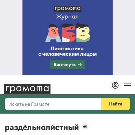
Найти
Искать на Грамоте
Везде
Справочная служба
раздѐльноли́стный