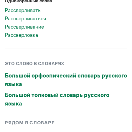
Однокоренные слова
Статьи
Монологи
Рассверливать
Интервью
Рассверливаться
Лекции и подкасты
Рассверливание
Рекомендуем
Рассверловка
Учебник Грамоты
Правила русского языка: от азов до тонкостей
ЭТО СЛОВО В СЛОВАРЯХ
Интерактивные упражнения: от простого к сложному
Скороговорки
Большой орфоэпический словарь русского
языка
Большой толковый словарь русского
Издательство
языка
Словари
Научпоп
Учебники и справочники
РЯДОМ В СЛОВАРЕ
Все книги