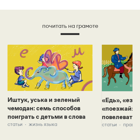
почитать на грамоте
Иштук, уська и зеленый
«Едь», «езж
чемодан: семь способов
«поезжай»? 
поиграть с детьми в слова
повелевать 
статьи
жизнь языка
статьи
правил