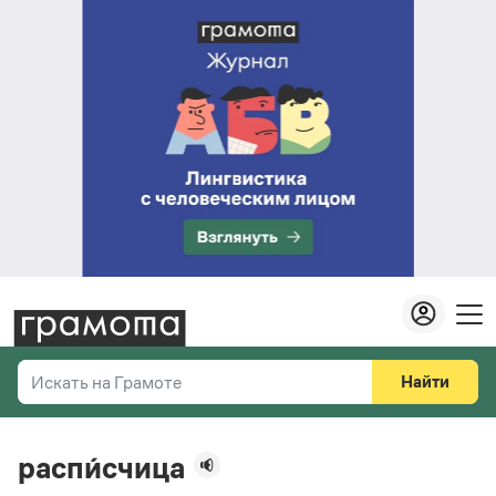
Найти
Искать на Грамоте
Везде
Справочная служба
распи́счица