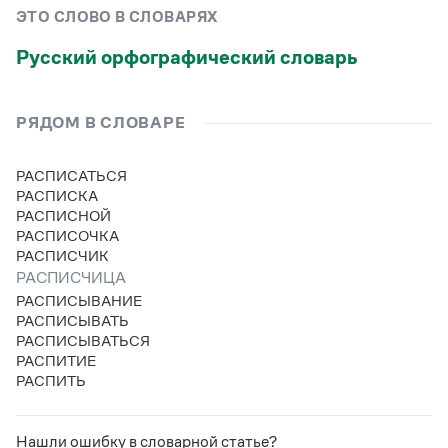
Управление в русском языке
Правила русской орфографии и пунктуации
Словари русского языка как государственного
ЭТО СЛОВО В СЛОВАРЯХ
Словарь русских имён
(1956)
Словарь методических терминов
Русский орфографический словарь
Справочники
РЯДОМ В СЛОВАРЕ
Правила русской орфографии и пунктуации
Русский язык. Краткий теоретический курс
РАСПИСАТЬСЯ
для школьников
РАСПИСКА
Письмовник
РАСПИСНОЙ
Справочник по пунктуации
РАСПИСОЧКА
Словарь-справочник трудностей
РАСПИСЧИК
Справочник по фразеологии
Азбучные истины
РАСПИСЧИЦА
Словарь-справочник непростые слова
РАСПИСЫВАНИЕ
Все справочники портала
РАСПИСЫВАТЬ
РАСПИСЫВАТЬСЯ
РАСПИТИЕ
РАСПИТЬ
Журнал
Новости и события
Нашли ошибку в словарной статье?