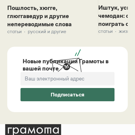
Иштук, уськ
Пошлость, хюгге,
чемодан: се
глюггаведур и другие
поиграть с д
непереводимые слова
статьи
жизнь 
статьи
русский и другие
Новые публикации Грамоты в
вашей почте
Подписаться