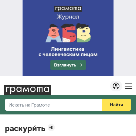
Найти
Искать на Грамоте
Везде
Справочная служба
раскури́ть