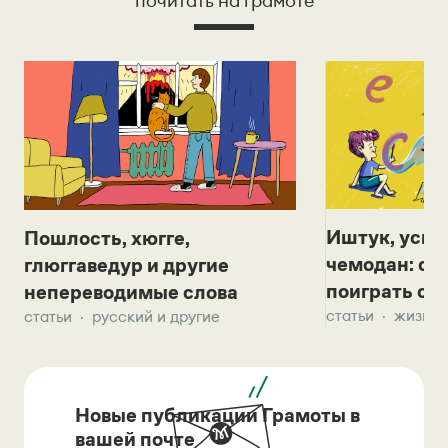
почитать на грамоте
Иштук, уськ
Пошлость, хюгге,
чемодан: се
глюггаведур и другие
поиграть с д
непереводимые слова
статьи
жизнь 
статьи
русский и другие
Новые публикации Грамоты в
вашей почте