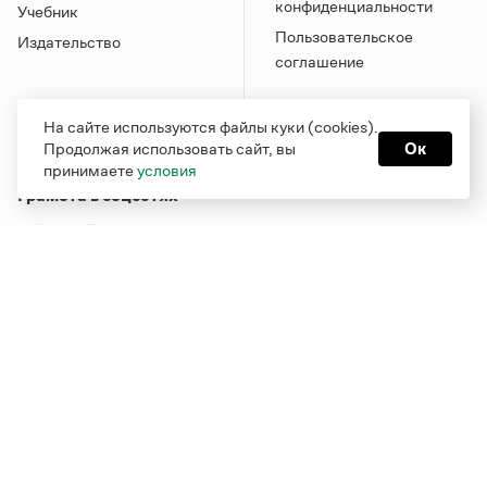
конфиденциальности
Учебник
Пользовательское
Издательство
соглашение
На сайте используются файлы куки (cookies).
Продолжая использовать сайт, вы
Ок
принимаете
условия
Грамота в соцсетях
Функционирует при финансовой поддержке Министерства
цифрового развития, связи и массовых коммуникаций
Российской Федерации
Перейти на старую версию
Грамоты
© Грамота.ru, 2000 – 2026