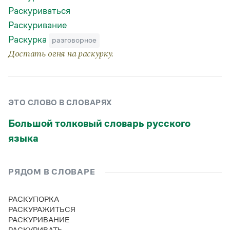
Статьи
Раскуриваться
Монологи
Раскуривание
Интервью
Лекции и подкасты
Раскурка
разговорное
Рекомендуем
Достать огня на раскурку.
Учебник Грамоты
ЭТО СЛОВО В СЛОВАРЯХ
Правила русского языка: от азов до тонкостей
Интерактивные упражнения: от простого к сложному
Большой толковый словарь русского
Скороговорки
языка
Издательство
РЯДОМ В СЛОВАРЕ
Словари
РАСКУПОРКА
Научпоп
РАСКУРАЖИТЬСЯ
Учебники и справочники
РАСКУРИВАНИЕ
Все книги
РАСКУРИВАТЬ