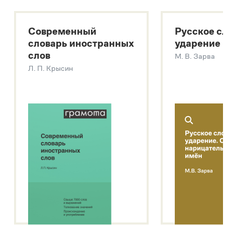
Большой толковый словарь русского языка
Большой толковый словарь русских существительных
Современный
Русское с
Большой толковый словарь русских глаголов
словарь иностранных
ударение
Современный словарь иностранных слов
слов
М. В. Зарва
Звук – технология синтеза платформы
SaluteSpeech
Л. П. Крысин
Подробнее о метасловаре