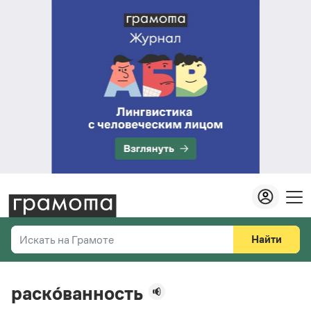
Найти
Искать на Грамоте
Везде
Справочная служба
раско́ванность