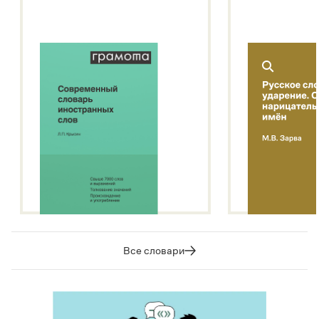
Подробнее о метасловаре
Все словари