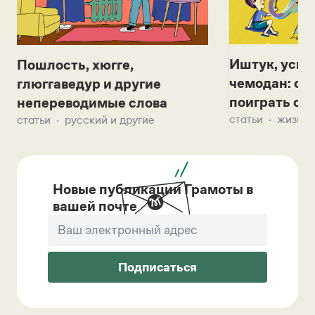
Иштук, уськ
Пошлость, хюгге,
чемодан: се
глюггаведур и другие
поиграть с д
непереводимые слова
статьи
жизнь 
статьи
русский и другие
Новые публикации Грамоты в
вашей почте
Подписаться