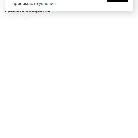
принимаете
условия
Грамота в соцсетях
Функционирует при финансовой поддержке Министерства
цифрового развития, связи и массовых коммуникаций
Российской Федерации
Перейти на старую версию
Грамоты
© Грамота.ru, 2000 – 2026
Свидетельство о регистрации СМИ: ЭЛ № ФС 77 - 84700,
выдано 10.02.2023
Дизайн — Мария Екимова /
Мотка
Реклама