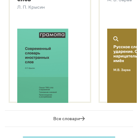
Звук – технология синтеза платформы
SaluteSpeech
Л. П. Крысин
Подробнее о метасловаре
Все словари