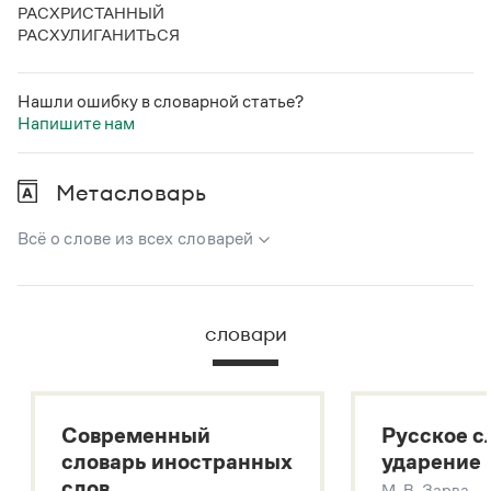
РАСХРИСТАННЫЙ
РАСХУЛИГАНИТЬСЯ
Нашли ошибку в словарной статье?
Напишите нам
Метасловарь
Всё о слове из всех словарей
В метасловаре Грамоты в удобном виде собрана вся
информация из следующих словарей:
словари
Русский орфографический словарь
Большой толковый словарь русского языка
Большой толковый словарь русских существительных
Современный
Русское с
Большой толковый словарь русских глаголов
словарь иностранных
ударение
Современный словарь иностранных слов
слов
М. В. Зарва