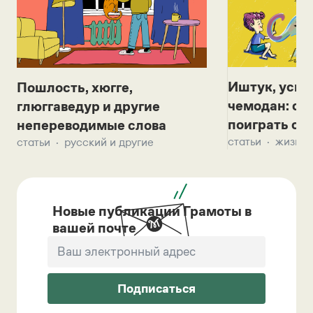
Иштук, уськ
Пошлость, хюгге,
чемодан: се
глюггаведур и другие
поиграть с д
непереводимые слова
статьи
жизнь 
статьи
русский и другие
Новые публикации Грамоты в
вашей почте
Подписаться