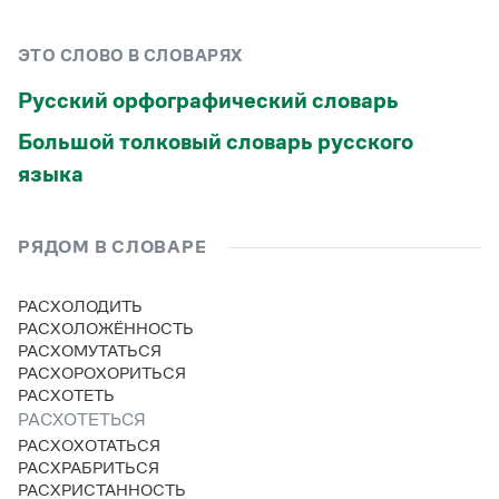
Статьи
Монологи
ЭТО СЛОВО В СЛОВАРЯХ
Интервью
Лекции и подкасты
Русский орфографический словарь
Рекомендуем
Большой толковый словарь русского
языка
Учебник Грамоты
Правила русского языка: от азов до тонкостей
РЯДОМ В СЛОВАРЕ
Интерактивные упражнения: от простого к сложному
Скороговорки
РАСХОЛОДИТЬ
РАСХОЛОЖЁННОСТЬ
РАСХОМУТАТЬСЯ
Издательство
РАСХОРОХОРИТЬСЯ
РАСХОТЕТЬ
Словари
РАСХОТЕТЬСЯ
Научпоп
РАСХОХОТАТЬСЯ
Учебники и справочники
РАСХРАБРИТЬСЯ
Все книги
РАСХРИСТАННОСТЬ