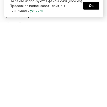
На сайте используются файлы куки (cookies).
Продолжая использовать сайт, вы
Ок
принимаете
условия
Грамота в соцсетях
Функционирует при финансовой поддержке Министерства
цифрового развития, связи и массовых коммуникаций
Российской Федерации
Перейти на старую версию
Грамоты
© Грамота.ru, 2000 – 2026
Свидетельство о регистрации СМИ: ЭЛ № ФС 77 - 84700,
выдано 10.02.2023
Дизайн — Мария Екимова /
Мотка