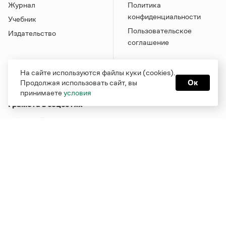
Журнал
Политика
конфиденциальности
Учебник
Пользовательское
Издательство
соглашение
На сайте используются файлы куки (cookies).
Продолжая использовать сайт, вы
Ок
принимаете
условия
Грамота в соцсетях
Функционирует при финансовой поддержке Министерства
цифрового развития, связи и массовых коммуникаций
Российской Федерации
Перейти на старую версию
Грамоты