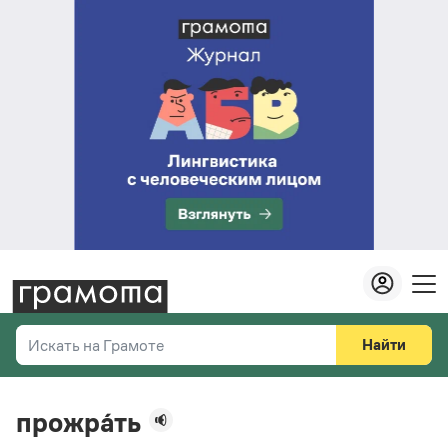
Найти
Искать на Грамоте
Везде
Справочная служба
прожра́ть