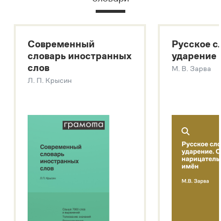
Русский орфографический словарь
Большой толковый словарь русского языка
Большой толковый словарь русских существительных
Современный
Русское с
Большой толковый словарь русских глаголов
словарь иностранных
ударение
Современный словарь иностранных слов
слов
М. В. Зарва
Звук – технология синтеза платформы
SaluteSpeech
Л. П. Крысин
Подробнее о метасловаре