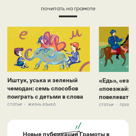
почитать на грамоте
Иштук, уська и зеленый
«Едь», «езж
чемодан: семь способов
«поезжай»? 
поиграть с детьми в слова
повелевать 
статьи
жизнь языка
статьи
правил
Новые публикации Грамоты в