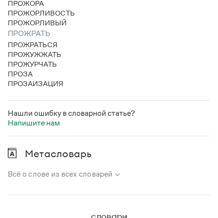
ПРОЖОРА
Статьи
ПРОЖОРЛИВОСТЬ
Монологи
ПРОЖОРЛИВЫЙ
Интервью
ПРОЖРАТЬ
Лекции и подкасты
Рекомендуем
ПРОЖРАТЬСЯ
ПРОЖУЖЖАТЬ
ПРОЖУРЧАТЬ
ПРОЗА
Учебник Грамоты
ПРОЗАИЗАЦИЯ
Правила русского языка: от азов до тонкостей
Интерактивные упражнения: от простого к сложному
Нашли ошибку в словарной статье?
Скороговорки
Напишите нам
Метасловарь
Издательство
Всё о слове из всех словарей
Словари
Научпоп
В метасловаре Грамоты в удобном виде собрана вся
Учебники и справочники
информация из следующих словарей:
Все книги
словари