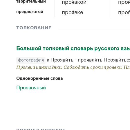
творительный
проя́вкой
проя
предложный
проя́вке
проя
ТОЛКОВАНИЕ
Большой толковый словарь русского яз
к Прояви́ть - проявля́ть Прояви́тьс
фотография
Проявка киноплёнки. Соблюдать сроки проявки. Плё
Однокоренные слова
Проявочный