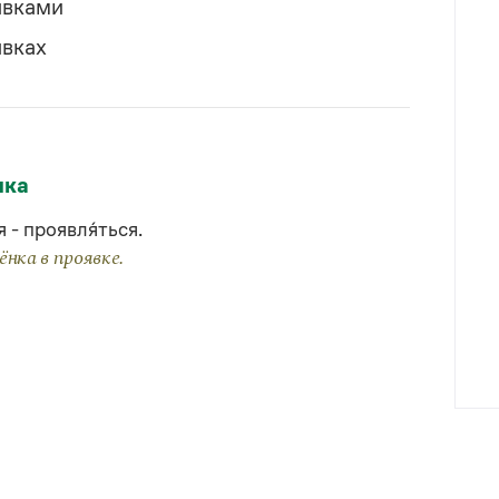
́вками
́вках
ыка
я - проявля́ться.
нка в проявке.