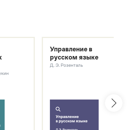
Управление в
х
русском языке
Д. Э. Розенталь
Щукин