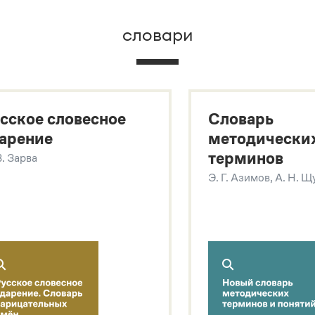
словари
х
сское словесное
Словарь
арение
методически
терминов
В. Зарва
Э. Г. Азимов, А. Н. 