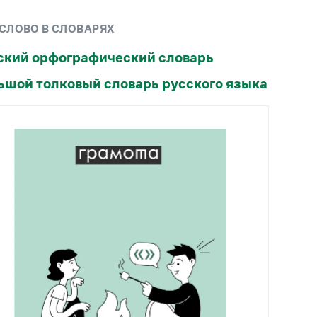
Рекомендуем
 СЛОВО В СЛОВАРЯХ
Учебник Грамоты
ский орфографический словарь
ьшой толковый словарь русского языка
Правила русского языка: от азов до тонкостей
Интерактивные упражнения: от простого к
сложному
Скороговорки
Издательство
Словари
Научпоп
Учебники и справочники
Все книги