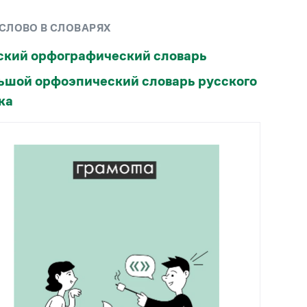
Рекомендуем
 СЛОВО В СЛОВАРЯХ
Учебник Грамоты
ский орфографический словарь
ьшой орфоэпический словарь русского
Правила русского языка: от азов до тонкостей
Интерактивные упражнения: от простого к
ка
сложному
Скороговорки
Издательство
Словари
Научпоп
Учебники и справочники
Все книги