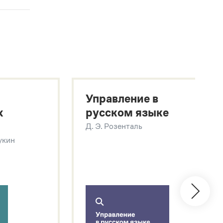
Управление в
х
русском языке
Д. Э. Розенталь
Щукин