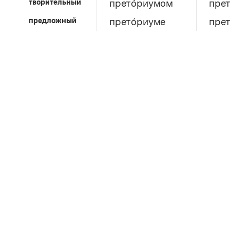
творительный
прето́риумом
пре
предложный
прето́риуме
прет