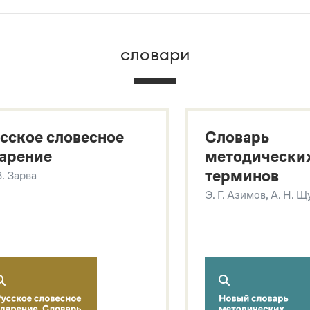
брана вся информация из следующих словарей:
словари
х
сское словесное
Словарь
арение
методически
терминов
В. Зарва
Э. Г. Азимов, А. Н. 