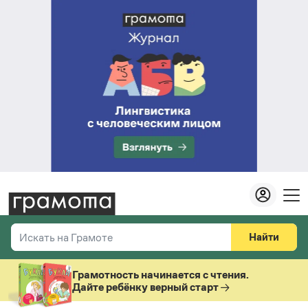
Найти
Искать на Грамоте
Везде
Справочная служба