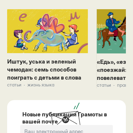
Иштук, уська и зеленый
«Едь», «езж
чемодан: семь способов
«поезжай»? 
поиграть с детьми в слова
повелевать 
статьи
жизнь языка
статьи
правил
Новые публикации Грамоты в
вашей почте