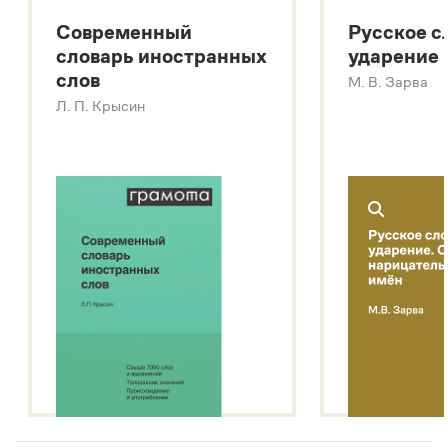
Большой толковый словарь русских существительных
Современный
Русское с
Большой толковый словарь русских глаголов
словарь иностранных
ударение
Современный словарь иностранных слов
слов
М. В. Зарва
Звук – технология синтеза платформы
SaluteSpeech
Л. П. Крысин
Подробнее о метасловаре