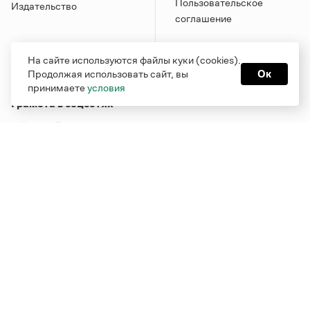
Пользовательское
Издательство
соглашение
На сайте используются файлы куки (cookies).
Продолжая использовать сайт, вы
Ок
принимаете
условия
Грамота в соцсетях
Функционирует при финансовой поддержке Министерства
цифрового развития, связи и массовых коммуникаций
Российской Федерации
Перейти на старую версию
Грамоты
© Грамота.ru, 2000 – 2026
Свидетельство о регистрации СМИ: ЭЛ № ФС 77 - 84700,
выдано 10.02.2023