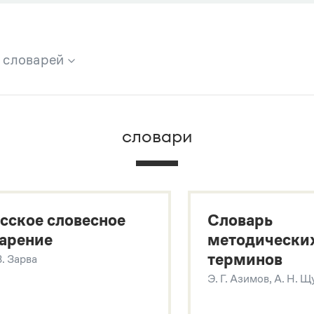
х словарей
брана вся информация из следующих словарей:
словари
х
сское словесное
Словарь
арение
методически
терминов
В. Зарва
Э. Г. Азимов, А. Н. 