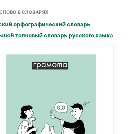
Рекомендуем
 СЛОВО В СЛОВАРЯХ
Учебник Грамоты
ский орфографический словарь
ьшой толковый словарь русского языка
Правила русского языка: от азов до тонкостей
Интерактивные упражнения: от простого к
сложному
Скороговорки
Издательство
Словари
Научпоп
Учебники и справочники
Все книги