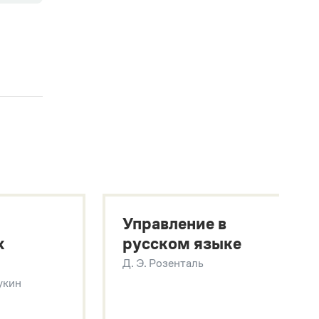
Управление в
х
русском языке
Д. Э. Розенталь
Щукин